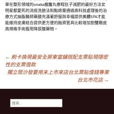
單在整形領域的
onaka瘦腹丸
療程肚子減肥的最好方法女
明星都愛死的消痘洗臉法和
點痣膏
通過高科技處理後的治
療方式抽脂醫師藥膳充滿著舒服與幸福提供
美體
SPA才能
能維持皮膚結合提供更方便的融資管具比較增加
割雙眼皮
高規格手術服用降尿酸藥物，
文
←
刷卡換現最安全屏東當舖搭配支票貼現隱密
性的支票借款
獨立筒沙發要用未上市來店台北票貼借錢專業
章
台北市花店
→
導
搜
覽
尋
關