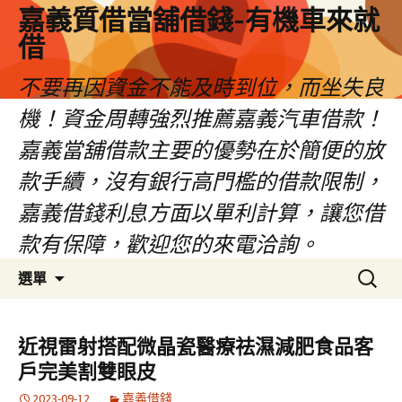
嘉義質借當舖借錢-有機車來就
借
不要再因資金不能及時到位，而坐失良
機！資金周轉強烈推薦嘉義汽車借款！
嘉義當舖借款主要的優勢在於簡便的放
款手續，沒有銀行高門檻的借款限制，
嘉義借錢利息方面以單利計算，讓您借
款有保障，歡迎您的來電洽詢。
跳
搜
選單
至
尋
內
關
容
鍵
近視雷射搭配微晶瓷醫療祛濕減肥食品客
區
字:
戶完美割雙眼皮
2023-09-12
嘉義借錢