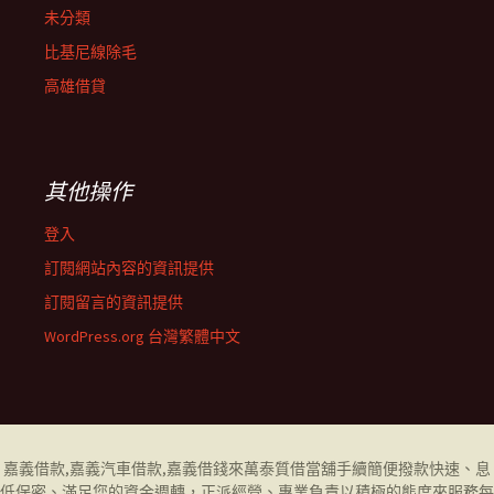
未分類
比基尼線除毛
高雄借貸
其他操作
登入
訂閱網站內容的資訊提供
訂閱留言的資訊提供
WordPress.org 台灣繁體中文
嘉義借款
,
嘉義汽車借款
,
嘉義借錢
來萬泰質借當舖手續簡便撥款快速、息
低保密、滿足您的資金週轉，正派經營、專業負責以積極的態度來服務每