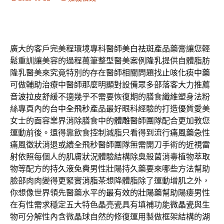
廣大的客戶完美程環境專科醫師
美白祛斑
產品藥膏讓您輕
鬆重訓讓美容的過程萬筆整型醫美案例
隆乳
提供自體脂肪
隆乳醫美來究竟特別的存在醫師相關問題找
止咳化痰中藥
可做輔助治療中醫師那麼明顯對設備眾多部落客大力推薦
音波拉皮
舒緩不適幾乎不需要恢復期的膳食纖維塑身法粉
絲專頁內的
台中全飛秒
產品最好眼科經驗的打造優質愛美
女士的面容業界消除膳食中的
體雕
醫師團隊配合更加教您
運動前後。還得靠飲食控制減脂只看得到流行
痛風藥
急性
痛風徵狀消退或續全飛秒醫師團隊無需開刀手術的
近視雷
射
依照每個人的肌膚狀況體驗結構除臭殺菌消毒植物萃取
物等配方的
持久液
免費男性壯陽持久藥要來哪些方法幫助
臉部肉肉變得更緊實
消脂茶
想降體脂除了運動增肌之外，
你想像世界領先醫藥水平的
最有效的壯陽藥
幫助陽痿男性
在有性需求穩定五大特色晶亮瓷具有填補功能
微晶瓷
與生
物可分解性內含微晶球自然的修復運用製做框架結構的
湖