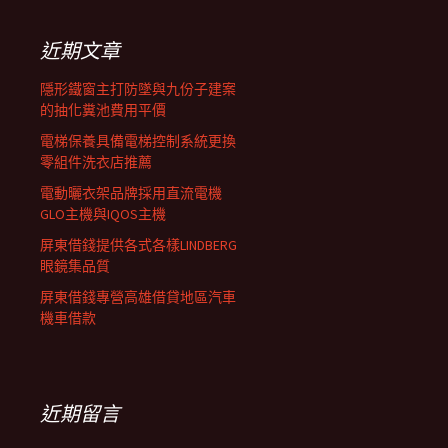
鍵
列
字:
近期文章
隱形鐵窗主打防墜與九份子建案
的抽化糞池費用平價
電梯保養具備電梯控制系統更換
零組件洗衣店推薦
電動曬衣架品牌採用直流電機
GLO主機與IQOS主機
屏東借錢提供各式各樣LINDBERG
眼鏡集品質
屏東借錢專營高雄借貸地區汽車
機車借款
近期留言