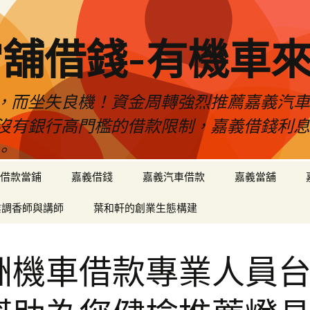
舖借錢-有機車
，而坐失良機！資金周轉強烈推薦嘉義汽
沒有銀行高門檻的借款限制，嘉義借錢利
。
借款當鋪
嘉義借錢
嘉義汽車借款
嘉義當舖
業調香師與講師
葉和軒的創業生態構建
洲機車借款專業人員