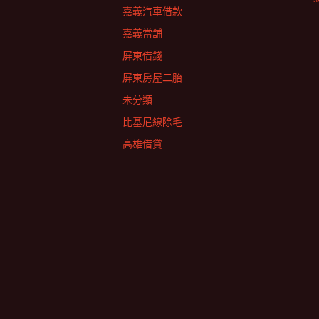
嘉義汽車借款
嘉義當舖
屏東借錢
屏東房屋二胎
未分類
比基尼線除毛
高雄借貸