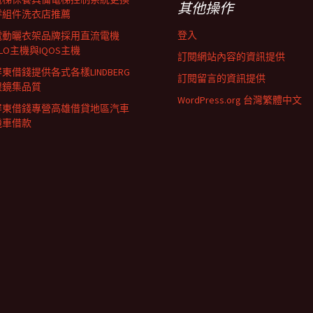
其他操作
零組件洗衣店推薦
登入
電動曬衣架品牌採用直流電機
LO主機與IQOS主機
訂閱網站內容的資訊提供
東借錢提供各式各樣LINDBERG
訂閱留言的資訊提供
眼鏡集品質
WordPress.org 台灣繁體中文
屏東借錢專營高雄借貸地區汽車
機車借款