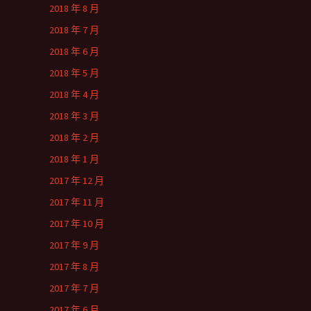
2018 年 8 月
2018 年 7 月
2018 年 6 月
2018 年 5 月
2018 年 4 月
2018 年 3 月
2018 年 2 月
2018 年 1 月
2017 年 12 月
2017 年 11 月
2017 年 10 月
2017 年 9 月
2017 年 8 月
2017 年 7 月
2017 年 6 月