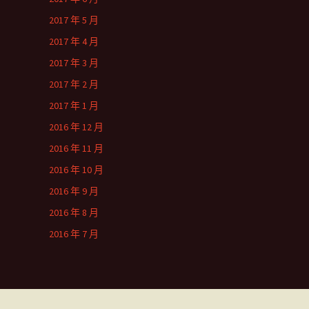
2017 年 5 月
2017 年 4 月
2017 年 3 月
2017 年 2 月
2017 年 1 月
2016 年 12 月
2016 年 11 月
2016 年 10 月
2016 年 9 月
2016 年 8 月
2016 年 7 月