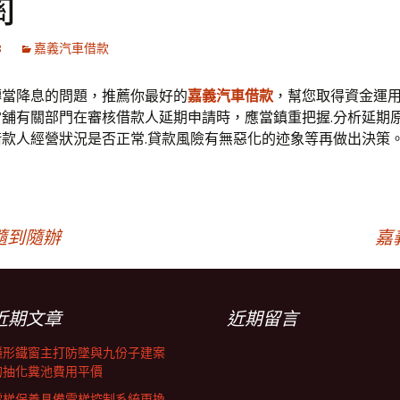
關
8
嘉義汽車借款
轉當降息的問題，推薦你最好的
嘉義汽車借款
，幫您取得資金運
當舖有關部門在審核借款人延期申請時，應當鎮重把握.分析延期
借款人經營狀況是否正常.貸款風險有無惡化的迹象等再做出決策
隨到隨辦
嘉
近期文章
近期留言
隱形鐵窗主打防墜與九份子建案
的抽化糞池費用平價
電梯保養具備電梯控制系統更換