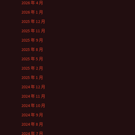
2026 年 4 月
2026 年 1 月
2025 年 12 月
2025 年 11 月
2025 年 9 月
2025 年 8 月
2025 年 5 月
2025 年 2 月
2025 年 1 月
2024 年 12 月
2024 年 11 月
2024 年 10 月
2024 年 9 月
2024 年 8 月
2024 年 7 月