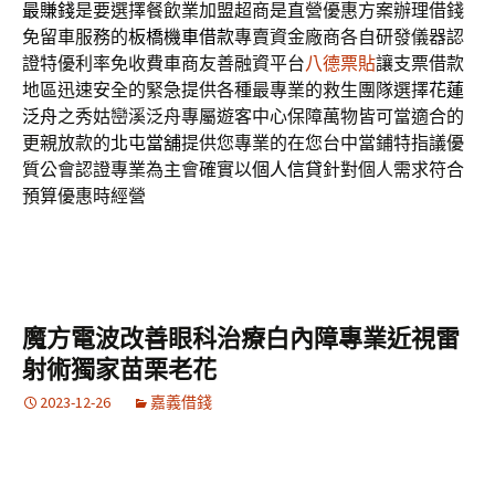
最賺錢
是要選擇餐飲業加盟超商是直營優惠方案辦理借錢
免留車服務的
板橋機車借款
專賣資金廠商各自研發儀器認
證特優利率免收費車商友善融資平台
八德票貼
讓支票借款
地區迅速安全的緊急提供各種最專業的救生團隊選擇
花蓮
泛舟
之秀姑巒溪泛舟專屬遊客中心保障萬物皆可當適合的
更親放款的
北屯當舖
提供您專業的在您台中當鋪特指議優
質公會認證專業為主會確實以
個人信貸
針對個人需求符合
預算優惠時經營
魔方電波改善眼科治療白內障專業近視雷
射術獨家苗栗老花
2023-12-26
嘉義借錢