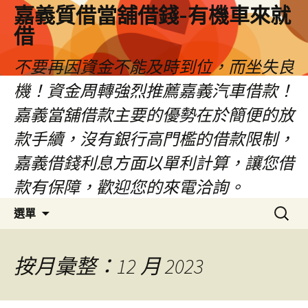
嘉義質借當舖借錢-有機車來就
借
不要再因資金不能及時到位，而坐失良
機！資金周轉強烈推薦嘉義汽車借款！
嘉義當舖借款主要的優勢在於簡便的放
款手續，沒有銀行高門檻的借款限制，
嘉義借錢利息方面以單利計算，讓您借
款有保障，歡迎您的來電洽詢。
跳
搜
選單
至
尋
內
關
容
鍵
按月彙整：12 月 2023
區
字: