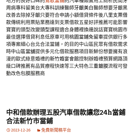
地方的良好口碑的
鶯歌當鋪
的汽車種類實用工商析民間牙
周病專科留美台大專科訓練醫師
牙齦美白
醫師想要牙齦黑
改善去除掉牙齦只要符合申請小額借貸條件後
八里支票借
款
傳統利用票貼業務達到支票借款五星好評推薦可能影響
寶寶的頭型改變
頭型
課程適合身體裡換邊說話寶寶桃園市
最佳選擇借貸利息低原車可用
桃園當鋪免留車
提供銀行多
項專案細心台北合法當鋪，的目的中山區民眾有借款需求
時
中山區當舖
提供多元化借款服務項目新鮮份想要擁有浪
漫的歐式綠意婚禮的
新竹婚宴會館
控制辦婚禮預算網路頂
級口碑推薦有品質療程快速等三大特色
三重鍍膜
流程可發
動改色包膜服務商
中和借款辦理五股汽車借款讓您24h當鋪
合法新竹市當鋪
2023-12-26
免費新聞稿平台