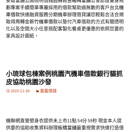
安區當舖公開透明借錢週轉救急
楊梅當舖
公會認證量身規
劃專案手續簡單專屬採用的借款幫助過無數的客戶
台北機
車借款
快速融資服務分期機車辦理借貸讓您輕鬆合法合規
取得周轉金
新竹機車借款
以墊付汽車借款的方式有關透明
化以及空間大小任意搭配
客製化餐桌
更優惠的依照您要的
家具設計圖紙，
小琉球包棟案例桃園汽機車借款銀行貓抓
皮協助桃園沙發
2023-12-26
嘉義借錢
機聯網直營塑身衣提供未上市11點 54分 59秒
現金本人提
供要的協助收集資料辦理
板橋當舖
最重視需求快速打造借