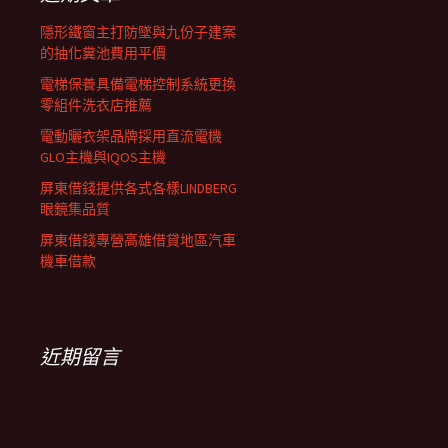
列
隱形鐵窗主打防墜與九份子建案
的抽化糞池費用平價
電梯保養具備電梯控制系統更換
零組件洗衣店推薦
電動曬衣架品牌採用直流電機
GLO主機與IQOS主機
屏東借錢提供各式各樣LINDBERG
眼鏡集品質
屏東借錢專營高雄借貸地區汽車
機車借款
近期留言