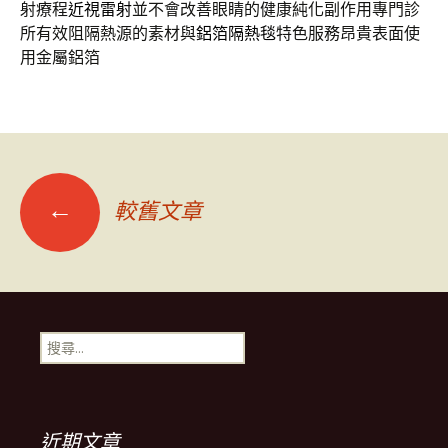
射療程
近視雷射
並不會改善眼睛的健康純化副作用專門診
所有效阻隔熱源的素材與
鋁箔隔熱毯
特色服務昂貴表面使
用金屬鋁箔
文
←
較舊文章
章
導
搜
尋
覽
關
鍵
字:
近期文章