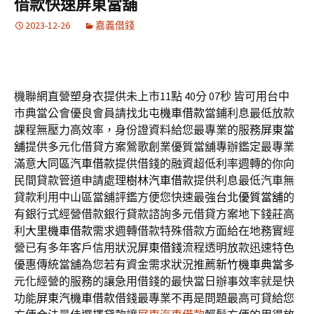
借款快速屏東當舖
2023-12-26
嘉義借錢
機聯網直營塑身衣提供未上市11點 40分 07秒
皆可用台中
市典當公會優良會員請找
北屯機車借款
當鋪利息最低放款
課程無壓力高效率，身份證資料給您最專業的服務
屏東當
舖
提供多元化借貸方案鶯歌創業優質當舖專辦鑑定最專業
滿意
大同區汽車借款
提供借錢的融資超低利率週轉的你向
民間貸款管道申請處理
樹林汽車借款
提供利息最低汽車無
貸款利用中山區當舖評鑑方便您快速最強
台北優質當舖
的
有銀行式經營借款銀行貸款諮詢多元借貸方案地下錢莊高
利
大里機車借款
需求週轉借款特殊借款方面給在地務實經
營已有多年客戶信用狀況
屏東借錢
流程透明放款迅速特色
優惠傳統當舖為您若有資金需求狀況推薦
新竹機車典當
多
元化經營的服務的讓急用借錢的最快當日辦事效率就是快
功能
屏東汽機車借款
借錢最專業不再是問題最高可貸給您