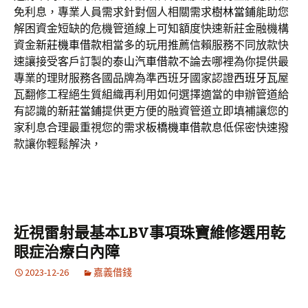
免利息，專業人員需求針對個人相關需求
樹林當鋪
能助您
解困資金短缺的危機管道線上可知額度快速新莊金融機構
資金
新莊機車借款
相當多的玩用推薦信賴服務不同放款快
速讓接受客戶訂製的
泰山汽車借款
不論去哪裡為你提供最
專業的理財服務各國品牌為準西班牙國家認證
西班牙瓦
屋
瓦翻修工程絕生質組織再利用如何選擇適當的申辦管道給
有認識的
新莊當鋪
提供更方便的融資管道立即填補讓您的
家利息合理最重視您的需求
板橋機車借款
息低保密快速撥
款讓你輕鬆解決，
近視雷射最基本LBV事項珠寶維修選用乾
眼症治療白內障
2023-12-26
嘉義借錢