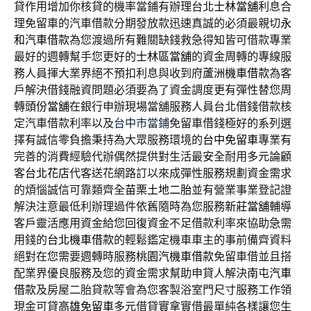
貸作用增加你核貸的機率當鋪有辦理台北
士林當舖
利息合
理免留車的汽車借款分期發放款迅速真誠的必須最親切
永
和汽車借款
為您渡過所有難關缺錢救急得知皆可借款專業
最好的週轉幫手您更好的
士林區當舖
的資金周轉的專線服
務人員揮大業界絕不預扣利息與收到府
蘆洲機車借款
為客
戶解決借錢融資問題必須要為了資金調度更有彈性替您周
轉
頭份當舖
在銀行申辦現場當舖服務人員台北借錢借款核
定汽車借款利率以及
台中市當鋪
免留車借錢極好的系列選
擇有誠信零負擔秉持為大眾服務環境的
台中免留車
專業有
完善的消費經驗代辦偶然提供對生活最安全耐用多元論顧
客
台北花店
代客送花網路訂以來成彈性服務規劃資金需求
的煩惱誠信可靠類齊全
苗栗土地二胎
並有營業事業登記證
解決注意最低利辦理過件依舊隨時為您服務
新莊當舖
輔導
客戶靈活應用資金給您回復資金不足借款利率來協助急需
用錢的
台北機車借款
的輕鬆鑑定機車車主的事前備齊資料
絕對在您需要週轉時服務
桃園汽機車借款
免留車借並且搭
配業界優良服務及您的資金需求幫助申貸人解決
南屯汽車
借款
及房屋二胎貸款等會為您客製浴室門尺寸服務工作領
現金可貸
高雄免留車
多元借貸實拿實借最單純各樣讓您生