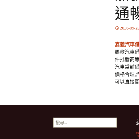
通
2016-09-2
嘉義汽車
賬款汽車借
件批發商
汽車當舖借
價格合理,
可以直接開
搜
尋
關