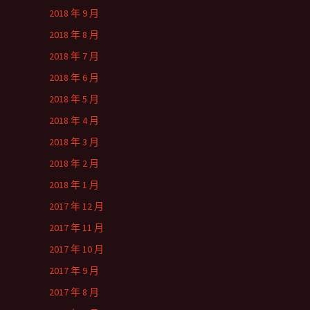
2018 年 9 月
2018 年 8 月
2018 年 7 月
2018 年 6 月
2018 年 5 月
2018 年 4 月
2018 年 3 月
2018 年 2 月
2018 年 1 月
2017 年 12 月
2017 年 11 月
2017 年 10 月
2017 年 9 月
2017 年 8 月