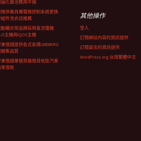
的抽化糞池費用平價
電梯保養具備電梯控制系統更換
其他操作
零組件洗衣店推薦
登入
電動曬衣架品牌採用直流電機
LO主機與IQOS主機
訂閱網站內容的資訊提供
東借錢提供各式各樣LINDBERG
訂閱留言的資訊提供
眼鏡集品質
WordPress.org 台灣繁體中文
屏東借錢專營高雄借貸地區汽車
機車借款