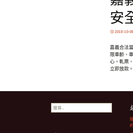
安
2018-10-0
嘉義合法
限車齡、
心，軋票
立即放款
搜
尋
關
鍵
字: