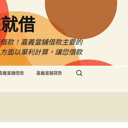
來就借
車借款！嘉義當舖借款主要的
息方面以單利計算，讓您借款
搜
嘉義當舖借款
嘉義當舖貸款
尋
關
鍵
字: