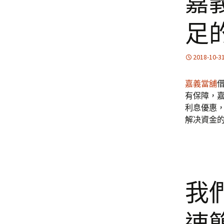
嘉
足
2018-10-3
嘉義當舖
有保障，
利息優惠
解决資金
我