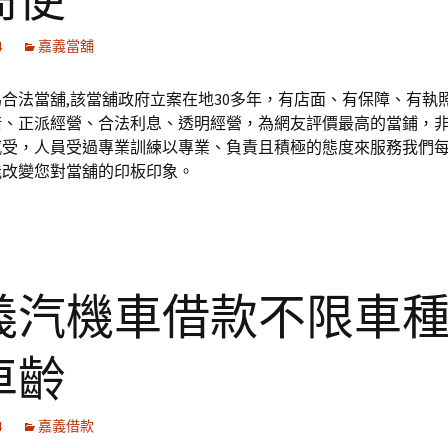
簡便
4
嘉義當舖
為合法當舖,該當舖政府立案在地30多年，有店面、有保障、有執
借、正派經營、合法利息、透明經營，為網友評價最高的當鋪，
感受，人員受過專業訓練以專業、負責且積極的態度來服務我們
能改變您對當舖的印板印象。
義汽機車借款不限車
車齡
4
嘉義借款