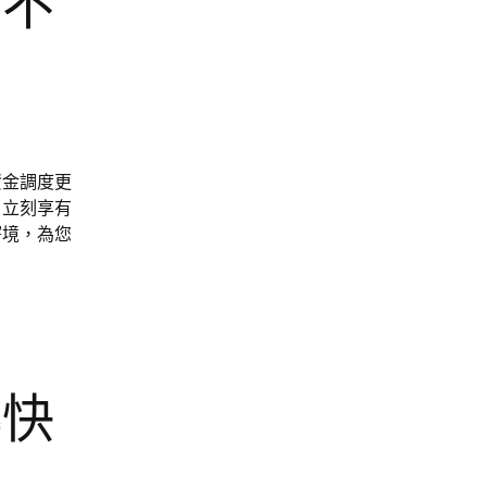
金不
資金調度更
，立刻享有
窘境，為您
轉快