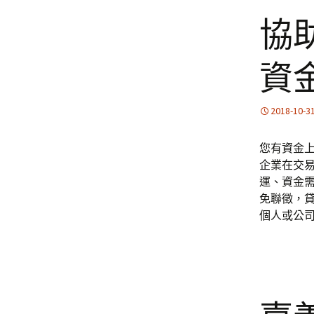
協
資
2018-10-3
您有資金
企業在交
運、資金
免聯徵，
個人或公