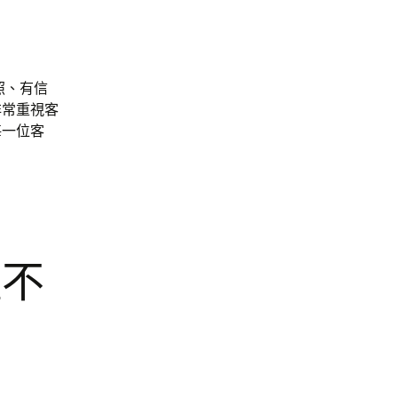
照、有信
非常重視客
每一位客
種不