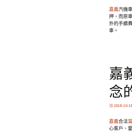
嘉義
汽機
押，而原
外的手續
車。
嘉
念
2018-10-1
嘉義
合法
心客戶、