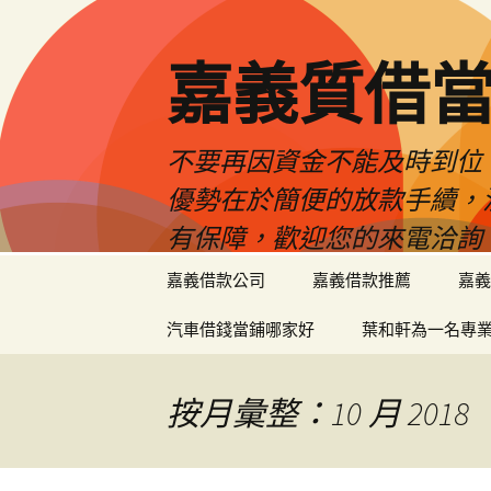
嘉義質借當
不要再因資金不能及時到位
優勢在於簡便的放款手續，
有保障，歡迎您的來電洽詢
跳
嘉義借款公司
嘉義借款推薦
嘉義
至
內
汽車借錢當鋪哪家好
葉和軒為一名專
容
區
按月彙整：10 月 2018