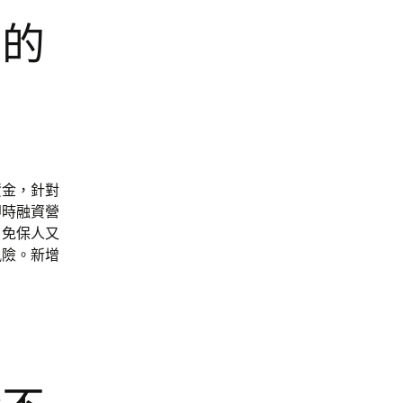
用的
資金，針對
即時融資營
，免保人又
風險。新增