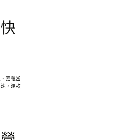
最快
款、嘉義當
快速，還款
。
經營