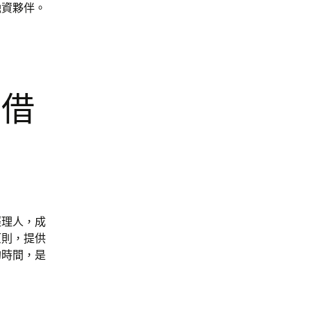
融資夥伴。
質借
經理人，成
原則，提供
的時間，是