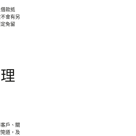
人借款抵
款不會有另
而定免留
務理
務客戶、關
理筦道，及