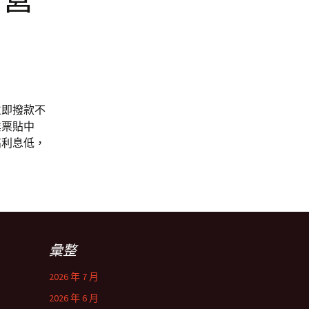
立即撥款不
業票貼中
高利息低，
彙整
2026 年 7 月
2026 年 6 月