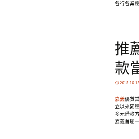
各行各業
推
款
2018-10-1
嘉義
優質
立以來累
多元借款
嘉義首屈