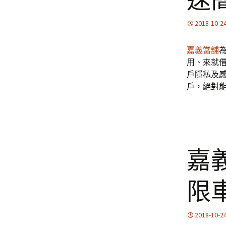
速
2018-10-2
嘉義當舖
用、來就
戶隱私及
戶，絕對
嘉
限
2018-10-2