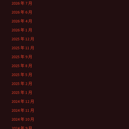
2026 年 7 月
2026 年 6 月
2026 年 4 月
2026 年 1 月
2025 年 12 月
2025 年 11 月
2025 年 9 月
2025 年 8 月
2025 年 5 月
2025 年 2 月
2025 年 1 月
2024 年 12 月
2024 年 11 月
2024 年 10 月
2024 年 9 月