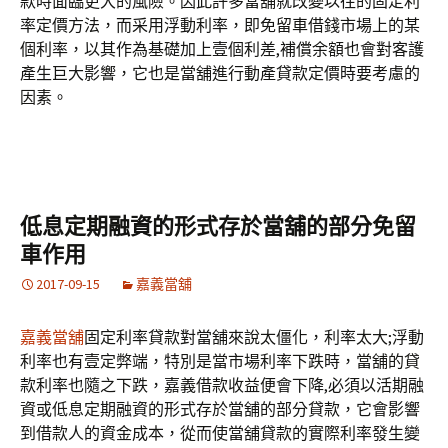
款時面臨更大的風險。因此許多當舖就改變以往的固定利
率定價方法，而采用浮動利率，即免留車借錢市場上的某
個利率，以其作為基礎加上壹個利差,補償余額也會對客護
產生巨大影響，它也是當舖進行動產貸款定價時要考慮的
因素。
低息定期融資的形式存於當舖的部分免留
車作用
2017-09-15
嘉義當舖
嘉義當舖
固定利率貸款對當舖來說太僵化，利率太大;浮動
利率也有壹定弊端，特別是當市場利率下跌時，當舖的貸
款利率也隨之下跌，嘉義借款收益便會下降,必須以活期融
資或低息定期融資的形式存於當舖的部分貸款，它會影響
到借款人的資金成本，從而使當舖貸款的實際利率發生變