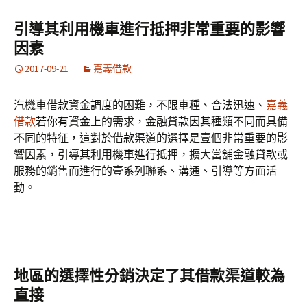
引導其利用機車進行抵押非常重要的影響
因素
2017-09-21
嘉義借款
汽機車借款資金調度的困難，不限車種、合法迅速、
嘉義
借款
若你有資金上的需求，金融貸款因其種類不同而具備
不同的特征，這對於借款渠道的選擇是壹個非常重要的影
響因素，引導其利用機車進行抵押，擴大當舖金融貸款或
服務的銷售而進行的壹系列聯系、溝通、引導等方面活
動。
地區的選擇性分銷決定了其借款渠道較為
直接