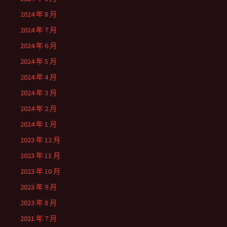
2024 年 8 月
2024 年 7 月
2024 年 6 月
2024 年 5 月
2024 年 4 月
2024 年 3 月
2024 年 2 月
2024 年 1 月
2023 年 12 月
2023 年 11 月
2023 年 10 月
2023 年 9 月
2023 年 8 月
2021 年 7 月