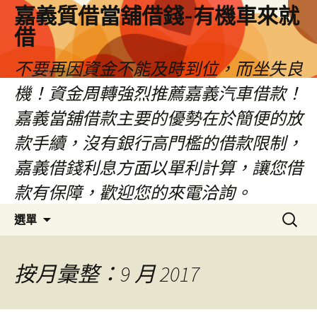
嘉義質借當舖借錢-有機車來就
借
不要再因資金不能及時到位，而坐失良
機！資金周轉強烈推薦嘉義汽車借款！
嘉義當舖借款主要的優勢在於簡便的放
款手續，沒有銀行高門檻的借款限制，
嘉義借錢利息方面以單利計算，讓您借
款有保障，歡迎您的來電洽詢。
跳
搜
選單
至
尋
內
關
容
鍵
按月彙整：9 月 2017
區
字: