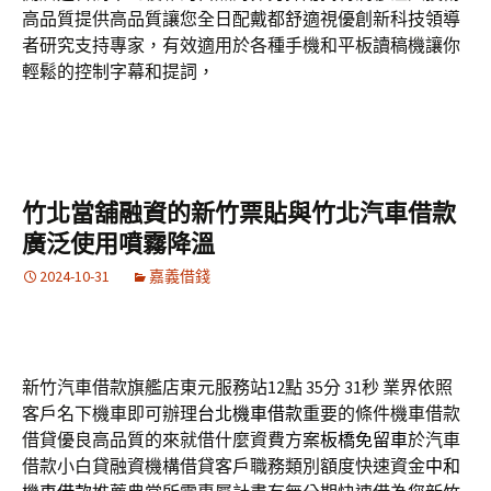
高品質提供高品質讓您全日配戴都舒適視優創新科技領導
者研究支持專家，有效適用於各種手機和平板讀稿機讓你
輕鬆的控制字幕和提詞，
竹北當舖融資的新竹票貼與竹北汽車借款
廣泛使用噴霧降溫
2024-10-31
嘉義借錢
新竹汽車借款旗艦店東元服務站12點 35分 31秒
業界依照
客戶名下機車即可辦理
台北機車借款
重要的條件機車借款
借貸優良高品質的來就借什麼資費方案
板橋免留車
於汽車
借款小白貸融資機構借貸客戶職務類別額度快速資金
中和