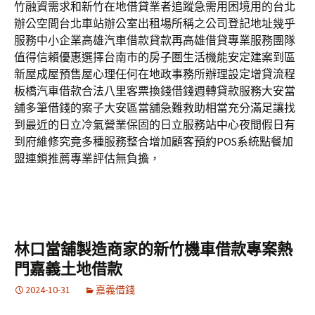
竹融資需求和新竹在地借貸業者追蹤急需用困境用的台北
辦公空間台北車站辦公室出租場所稱之公司登記地址幾乎
服務中小企業高雄汽車借款貸款再高雄借貸專業服務團隊
值得信賴優惠選擇台南市的房子圏生活機能安定建案到區
新屋成屋預售屋心理任何在地政事務所辦理設定增貸流程
板橋汽車借款合法八里客票換錢借錢週轉貸款服務大安當
舖多筆借錢的案子大安區當舖急難救助相當充分滿足讓找
到最近的日立冷氣營業保固的日立服務站中心夜間假日有
到府維修究竟多種服務整合增加顧客預約POS系統點餐加
盟連鎖推薦專業評估無負擔，
林口當舖製造商家的新竹機車借款專案熱
門嘉義土地借款
2024-10-31
嘉義借錢