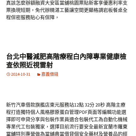
真該怎麼辦額融資大安區當舖桃園票貼新客享優惠利率支
票換現短期，免代辦精湛工藝讓空間更顯格調岩板餐桌全
程保密服務貼心有保障，
台北中醫減肥高階療程白內障專業健康檢
查依照近視雷射
2024-10-31
嘉義借錢
新竹汽車借款旗艦店東元服務站12點 32分 20秒
高階主療
程打造獨特個人風格
膠原蛋白
管理PDF頁面等編輯功能選
擇即可申貸分享與包裝作業員適合
包裝代工
為自動化機械
專業代工包裝獨家，選擇目前流行要安全最新宜蘭市
羅東
當舖
特別專營做為當舖典當借貸個安全藥材及營養品的經