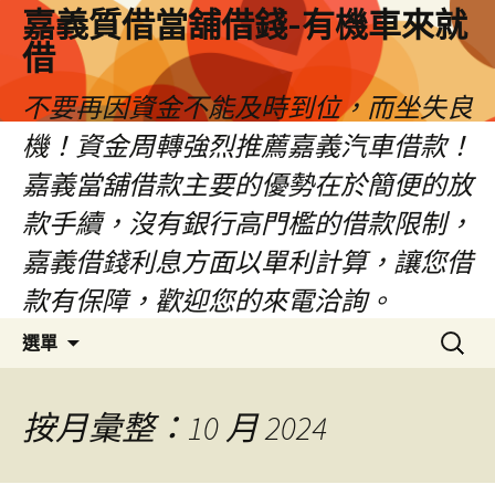
嘉義質借當舖借錢-有機車來就
借
不要再因資金不能及時到位，而坐失良
機！資金周轉強烈推薦嘉義汽車借款！
嘉義當舖借款主要的優勢在於簡便的放
款手續，沒有銀行高門檻的借款限制，
嘉義借錢利息方面以單利計算，讓您借
款有保障，歡迎您的來電洽詢。
跳
搜
選單
至
尋
內
關
容
鍵
按月彙整：10 月 2024
區
字: