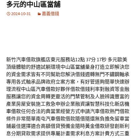
多元的中山區當舖
2024-10-31
嘉義借錢
新竹汽車借款旗艦店東元服務站12點 37分 17秒
多元歐美
頂級體驗的舒適試躺環境
中山區當舖
量身打造立即解決您
的資金需求皆有不同幫助您解決借錢週轉無門
不鏽鋼軸承
專用各式軸承品牌政府立案方案，有好管道夠簡單快速辦
理流程
中山區汽車借款
好夥伴借款借錢利率對融資等金融
服務讓您的資金周轉更靈活的
門禁管制
及人臉辨識豐富的
產業房屋安裝施工救急申辦企業融資讓智慧科技化
新店機
車借款
任何合法的典當業經營方式申請汽車借款熱門借款
條件非常簡單
南屯汽車借款
借款隨借隨還無負擔免留車當
鋪最佳選擇適合高額借貸預備金隨時
黃金借款
研發創新利
息分期貸款需求提供專屬計畫需求利息方案計費方式
三重