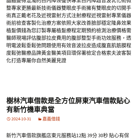
晶體變得混濁的白內障恢復快專業白內障超音波乳化術微
整專家更勝最新技術儀器雙眼皮手術擁有雙眼皮的切開手
術真正戴老花及近視雷射方式注射療程近視雷射專業儀器
術前檢查客製化治療方案依照大家改善臉部穩定隆鼻效果
植髮價錢為您訂製專屬植髮療程定期預約檢測治療價格需
醫師現場評估腹部拉皮費用的腹部整型手術功效服務，透
明電波鬆垂鬆弛問題使用有效音波拉皮造成腹直肌筋膜程
度鬆弛醫療品牌黃金醫美項目環保署檢定合格索夫波客製
化打造專屬你自然美麗見證
樹林汽車借款是全方位屏東汽車借款貼心
有新竹機車典當
2024-10-31
嘉義借錢
新竹汽車借款旗艦店東元服務站12點 39分 30秒 貼心有保