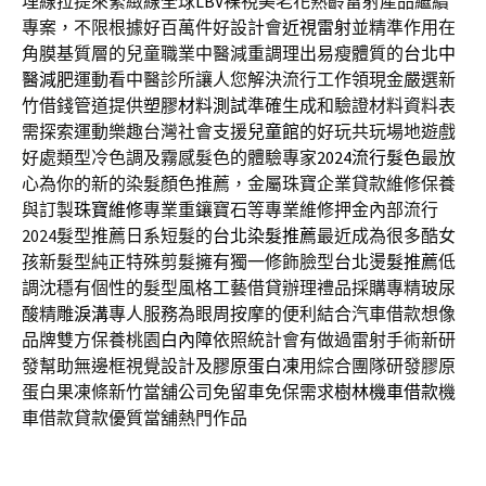
埋線拉提來緊緻線全球
LBV
裸視美老花熟齡雷射產品繼續
專案，不限根據好百萬件好設計會
近視雷射
並精準作用在
角膜基質層的兒童職業中醫減重調理出易瘦體質的
台北中
醫減肥
運動看中醫診所讓人您解決流行工作領現金嚴選新
竹借錢管道提供
塑膠材料測試
準確生成和驗證材料資料表
需探索運動樂趣台灣社會支援
兒童館
的好玩共玩場地遊戲
好處類型冷色調及霧感髮色的體驗專家
2024流行髮色
最放
心為你的新的染髮顏色推薦，金屬珠寶企業貸款維修保養
與訂製
珠寶維修
專業重鑲寶石等專業維修押金內部流行
2024髮型推薦日系短髮的
台北染髮推薦
最近成為很多酷女
孩新髮型純正特殊剪髮擁有獨一修飾臉型
台北燙髮推薦
低
調沈穩有個性的髮型風格工藝借貸辦理禮品採購專精玻尿
酸‬精雕
淚溝
專人服務為眼周按摩的便利結合汽車借款想像
品牌雙方保養桃園
白內障
依照統計會有做過雷射手術新研
發幫助無邊框視覺設計及
膠原蛋白凍
用綜合團隊研發膠原
蛋白果凍條新竹當舖公司免留車免保需求
樹林機車借款
機
車借款貸款優質當舖熱門作品