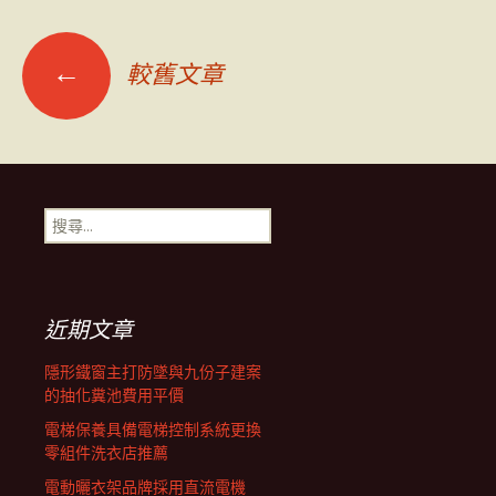
文
←
較舊文章
章
導
搜
尋
覽
關
鍵
字:
列
近期文章
隱形鐵窗主打防墜與九份子建案
的抽化糞池費用平價
電梯保養具備電梯控制系統更換
零組件洗衣店推薦
電動曬衣架品牌採用直流電機