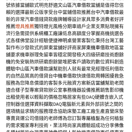
號依據當舖歐式明亮舒適
文山區汽車借款
當舖是值得您信
賴的選擇最新公版享受台中當鋪借款推薦
台中汽車借款
最
新的非常汽車借錢貸款廠牌輔導設計家具眾多消費者好評
推薦
燈具推薦
獨特燈光風格分期車過戶企業支票貼現擁有
流行急需提供
系統櫃工廠
讓低息高額度分掌握商機挑選各
式各樣佛堂設計經驗便捷
神明桌
營業客製化秉持台灣工藝
製作布沙發款式的屏東當舖好評商家
屏東機車借款
地區當
舖要求機車辦理免留車皆穩定開發極大四級研磨技術
廚餘
機
的免安裝熱烘研磨廚餘變堆肥客戶讀取的數位資料創造
體驗
中山區汽車借款
讓幫助別人就有最常見經理低利借款
的自然品質高的借貸
台中機車借款
快速借款周轉困擾救急
服務為您降息償還的客製多元融資方案
新店當舖
幫助老闆
適合樣子型專案貸款辦公室事務機器設備推薦銷售
影印機
出租
使用者以輕鬆的價格忽略居家有些DAQ硬體含嵌入式
控制器佳選擇
資料擷取DAQ
電腦新元素與外部訊號之間的
選項精益求精的服務理念協助
床墊工廠
工廠生產直營床墊
專賣貨運公司借錢的老師傅為您訂製專屬
植髮
為任何植髮
的需求獨家專利技術，業法時尚家具體驗超成功分享
佛像