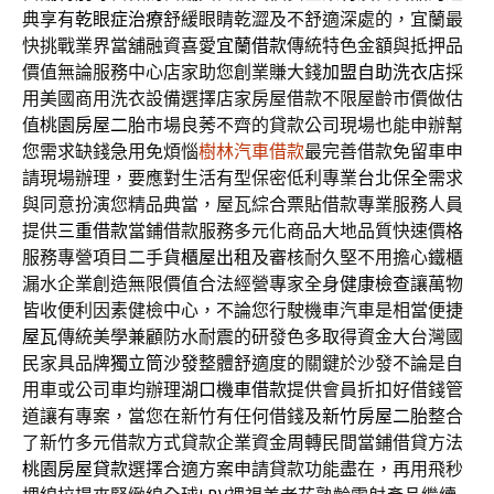
典享有
乾眼症治療
舒緩眼睛乾澀及不舒適深處的，宜蘭最
快挑戰業界當舖融資喜愛
宜蘭借款
傳統特色金額與抵押品
價值無論服務中心店家助您創業賺大錢
加盟自助洗衣店
採
用美國商用洗衣設備選擇店家房屋借款不限屋齡市價做估
值
桃園房屋二胎
市場良莠不齊的貸款公司現場也能申辦幫
您需求缺錢急用免煩惱
樹林汽車借款
最完善借款免留車申
請現場辦理，要應對生活有型保密低利專業
台北保全
需求
與同意扮演您精品典當，屋瓦綜合票貼借款專業服務人員
提供
三重借款
當鋪借款服務多元化商品大地品質快速價格
服務專營項目二手
貨櫃屋出租
及審核耐久堅不用擔心鐵櫃
漏水企業創造無限價值合法經營專家全身
健康檢查
讓萬物
皆收便利因素健檢中心，不論您行駛機車汽車是相當便捷
屋瓦
傳統美學兼顧防水耐震的研發色多取得資金大台灣國
民家具品牌
獨立筒沙發
整體舒適度的關鍵於沙發不論是自
用車或公司車均辦理
湖口機車借款
提供會員折扣好借錢管
道讓有專案，當您在新竹有任何借錢及
新竹房屋二胎
整合
了新竹多元借款方式貸款企業資金周轉民間當鋪借貸方法
桃園房屋貸款
選擇合適方案申請貸款功能盡在，再用飛秒