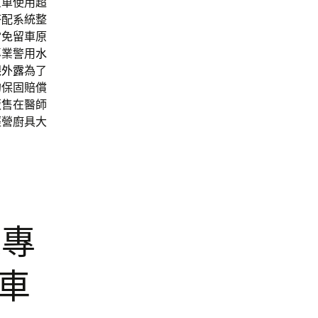
原車使用超
搭配系統整
當免留車原
專業警用
水
齦外露
為了
的保固賠償
販售在醫師
經營廚具大
鯨專
車