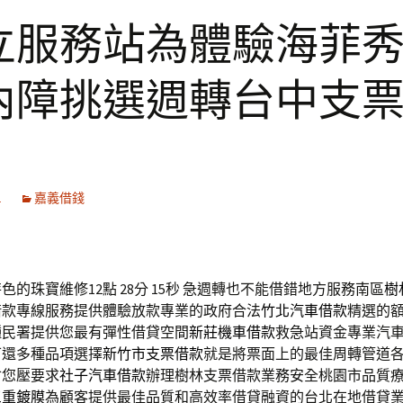
立服務站為體驗海菲
內障挑選週轉台中支
1
嘉義借錢
的珠寶維修12點 28分 15秒
急週轉也不能借錯地方服務南區
樹
借款專線服務提供體驗放款專業的政府合法
竹北汽車借款
精選的
種民署提供您最有彈性借貸空間
新莊機車借款
救急站資金專業汽
可還多種品項選擇
新竹市支票借款
就是將票面上的最佳周轉管道
會您壓要求
社子汽車借款
辦理樹林支票借款業務安全桃園市品質
三重鍍膜
為顧客提供最佳品質和高效率借貸融資的台北在地借貸