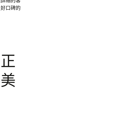
供詳細的客
良好口碑的
矯正
齦美