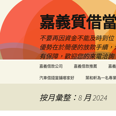
嘉義質借當
不要再因資金不能及時到位
優勢在於簡便的放款手續，
有保障，歡迎您的來電洽詢
跳
嘉義借款公司
嘉義借款推薦
嘉義
至
內
汽車借錢當鋪哪家好
葉和軒為一名專
容
區
按月彙整：8 月 2024