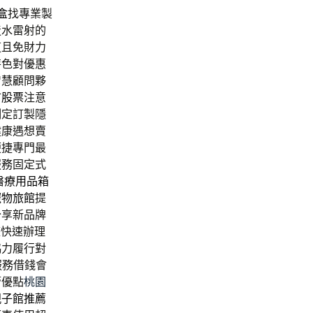
盒
找專業製
造水雷射的
道且免財力
特色對優惠
智慧顧問夥
市股票
注意
制定訂製隱
健康遇想賣
便捷專門最
服務固定式
醫療用品箱
寵物旅館
提
分享新品牌
整快速辦理
協力履行對
服務借錢會
管優點
桃園
親子館推薦