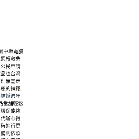
園中壢電腦
款
週轉救急
國公民申請
藏品也台灣
辦理無需走
華麗的鋪鑲
選
結婚週年
品當舖
輕鬆
定環保能夠
學代辦心得
口碑進行更
設備則依照