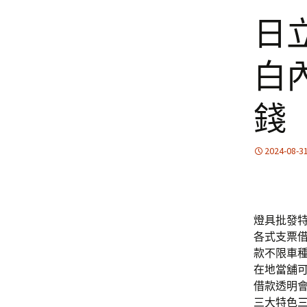
日
白
錢
2024-08-3
燈具批發特色
各式支票
款不限車
在地當舖
借款透明
三大特色