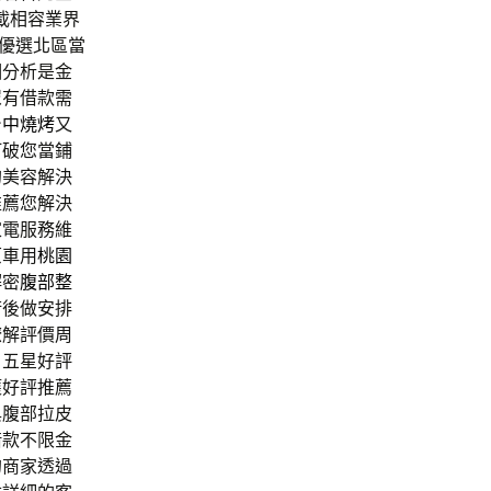
載相容業界
優選北區當
相分析是金
眾有借款需
台中燒烤
又
打破您當鋪
的美容解決
推薦您解決
家電服務維
原車用
桃園
解密
腹部整
術後做安排
瞭解評價周
，五星好評
獲好評推薦
與腹部拉皮
借款不限金
的商家透過