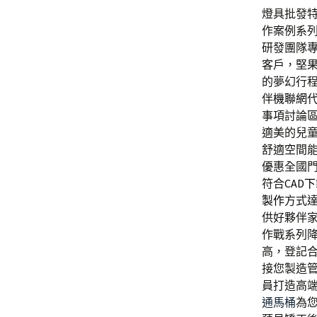
燈具批發特色
作案例系
研發團隊
客戶，堅
的夢幻行
伴
機聯網
事項討論
適美的兒
舒適空間
優惠全國
符合
CAD
製作
方式
供好夥伴
作戰系列
高，登記
接您製造
員打造高
通馬桶
為