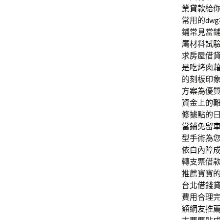
業貸款
給
常用的dw
鋪常見當
屬材料試
求
房屋借
是吃烤肉
的刻板印
方案為優
資金上的
修據點的
當鋪免留
型手術
為
依白內障
轉支票借
推薦寶寶
台北借錢
費用合理
額網友推