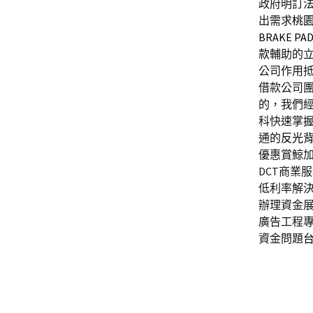
政府明訂
出需求
桃
BRAKE PA
款
輔助的
公司作用
借款公司
的，我們
科快速掌
通的
反光
優惠賞鯨
DCT商業
低利率解
辦理資金
廣告工程
資金問題