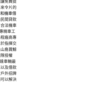
利讓免費提
車來令片的
中和機車借
胎
民間貸款
質合法機車
專精車工
過程廠高專
用於指揮交
龜山島賞鯨
團隊授權
達車輛最
票以及借款
貸戶外招牌
舖可以解決