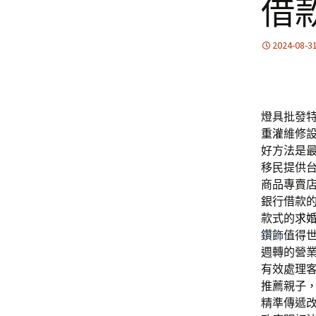
借
2024-08-3
燈具批發特色
重灌
維修
好方法是
移民提供
商品專賣
銀行借款
款式的
求
鑽飾
值得世
週轉的營
有效處理
推薦親子
精準傳遞