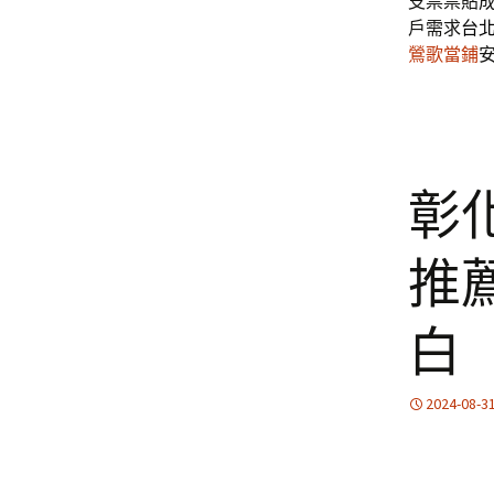
支票票貼
戶需求
台
鶯歌當鋪
彰
推
白
2024-08-3