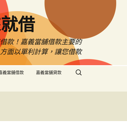
來就借
車借款！嘉義當舖借款主要的
息方面以單利計算，讓您借款
搜
嘉義當舖借款
嘉義當舖貸款
尋
關
鍵
字: