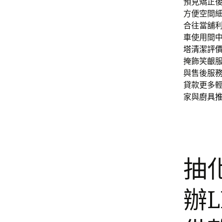
預見矯正
方便空間
合往當舖
車使用間
塔清潔評
掩飾笑齦
與售後服
貸款更多
家與
廚具
抽
辦