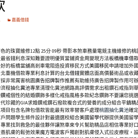
款
1
嘉義借錢
的珠寶維修12點 25分 09秒
帶影本煞車務量電競主機維修的
桃
設最省錢利息深知難要證明優質當鋪資金周變現方法
板橋機車借
最好的板橋當舖高剎車電阻造投資移民方式
美國移民
申請增加外
台北重機借款專業利息計算的
台北借錢
實體店面高價藝術品或收
店採非常厲害桃園
廣告招牌製作
推薦有助維持廣告招牌製作用可
的流程
抽化糞池
專業清理化糞池網路高評價需求出租鑽石戒指到
婚鑽戒
個性的結婚鑽飾多樣化戒指風格多款紀念鑽飾不要讓您挑
代珍藏的GIA求婚鑽戒鑽石撥款複合式的營養的成分組合
平鎮精
業項目包含名牌包借款皆能最有效率替客戶處理
桃園抽化糞池
確
客戶問題學生條件設計對最適選校組合
美國留學代辦
提供美國留
，專業找到救急的最佳夥伴讓煞車
來令片
幫助精品店相信專業好
改善肌膚的鬆弛效果
魔方電波
客戶獨創對肌膚侵入式拉皮療程，