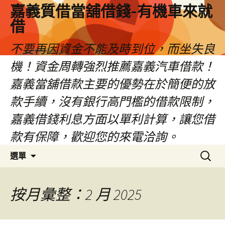
嘉義質借當舖借錢-有機車來就
借
不要再因資金不能及時到位，而坐失良
機！資金周轉強烈推薦嘉義汽車借款！
嘉義當舖借款主要的優勢在於簡便的放
款手續，沒有銀行高門檻的借款限制，
嘉義借錢利息方面以單利計算，讓您借
款有保障，歡迎您的來電洽詢。
跳
搜
選單
至
尋
內
關
容
鍵
按月彙整：2 月 2025
區
字: