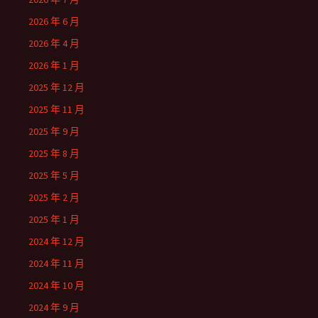
2026 年 6 月
2026 年 4 月
2026 年 1 月
2025 年 12 月
2025 年 11 月
2025 年 9 月
2025 年 8 月
2025 年 5 月
2025 年 2 月
2025 年 1 月
2024 年 12 月
2024 年 11 月
2024 年 10 月
2024 年 9 月