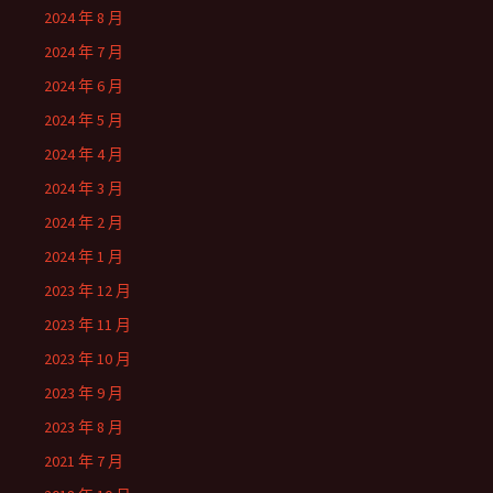
2024 年 8 月
2024 年 7 月
2024 年 6 月
2024 年 5 月
2024 年 4 月
2024 年 3 月
2024 年 2 月
2024 年 1 月
2023 年 12 月
2023 年 11 月
2023 年 10 月
2023 年 9 月
2023 年 8 月
2021 年 7 月