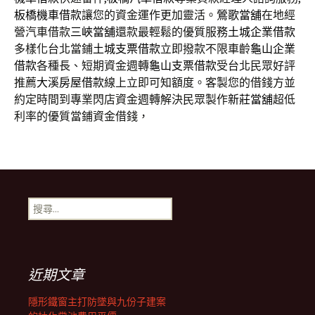
板橋機車借款
讓您的資金運作更加靈活。
鶯歌當舖
在地經
營汽車借款
三峽當舖
還款最輕鬆的優質服務
土城企業借款
多樣化台北當鋪
土城支票借款
立即撥款不限車齡
龜山企業
借款
各種長、短期資金週轉
龜山支票借款
受台北民眾好評
推薦
大溪房屋借款
線上立即可知額度。客製您的借錢方並
約定時間到專業閃店資金週轉解決民眾製作
新莊當舖
超低
利率的優質當鋪資金借錢，
搜
尋
關
鍵
字:
近期文章
隱形鐵窗主打防墜與九份子建案