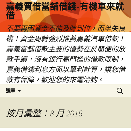
嘉義質借當舖借錢-有機車來就
借
不要再因資金不能及時到位，而坐失良
機！資金周轉強烈推薦嘉義汽車借款！
嘉義當舖借款主要的優勢在於簡便的放
款手續，沒有銀行高門檻的借款限制，
嘉義借錢利息方面以單利計算，讓您借
款有保障，歡迎您的來電洽詢。
跳
搜
選單
至
尋
內
關
容
鍵
按月彙整：8 月 2016
區
字: