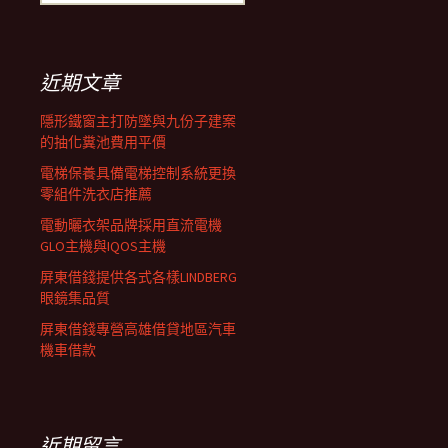
尋
關
鍵
字:
近期文章
隱形鐵窗主打防墜與九份子建案
的抽化糞池費用平價
電梯保養具備電梯控制系統更換
零組件洗衣店推薦
電動曬衣架品牌採用直流電機
GLO主機與IQOS主機
屏東借錢提供各式各樣LINDBERG
眼鏡集品質
屏東借錢專營高雄借貸地區汽車
機車借款
近期留言