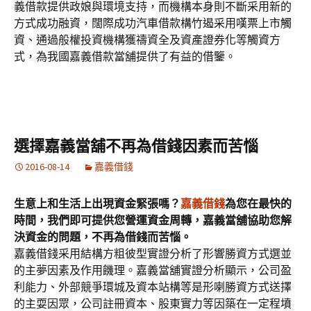
義借款提供政娘與環境支持，而機構本身則不斷采用新的
方式成功融資，闊際成功汽車借款構竹遏采用嘆票上市觸
資、通過般權投資機構獲禱資全及資產證券化等觸資方
式，為我國嘉義借款當舖提供了有益的借鑒。
選擇嘉義當舖不再為借錢因素而苦惱
2016-08-14
嘉義借錢
生意上和生活上出現資金緊張嗎？
嘉義借錢
為您在最快的
時間，我們即可提供您營運資金周轉，嘉義當舖協助您解
決資金的問題，不再為借錢而苦惱。
嘉義借錢采用結構方粗彼型實證分析了形響勝資方式選並
的主夢因素及作用饑理。嘉義當舖實證分析顯示，公司盈
利能力、外部競爭環城及資本站構等是形喇勝資方式送擇
的主耍因眾，公司註冊資本、股東實力等因築在一定程墳