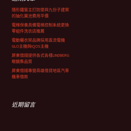
列
隱形鐵窗主打防墜與九份子建案
的抽化糞池費用平價
電梯保養具備電梯控制系統更換
零組件洗衣店推薦
電動曬衣架品牌採用直流電機
GLO主機與IQOS主機
屏東借錢提供各式各樣LINDBERG
眼鏡集品質
屏東借錢專營高雄借貸地區汽車
機車借款
近期留言