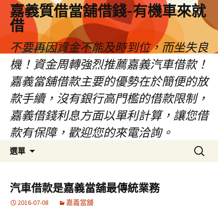
嘉義質借當舖借錢-有機車來就
借
不要再因資金不能及時到位，而坐失良
機！資金周轉強烈推薦嘉義汽車借款！
嘉義當舖借款主要的優勢在於簡便的放
款手續，沒有銀行高門檻的借款限制，
嘉義借錢利息方面以單利計算，讓您借
款有保障，歡迎您的來電洽詢。
跳
搜
選單
至
尋
內
關
容
鍵
汽車借款是嘉義當舖最傳統業務
區
字:
2016-07-08
嘉義當舖