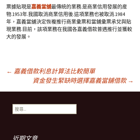
票據貼現是
嘉義當舖
最傳統的業務.是商業信用發展的産
物.1953年.我國取消商業信用後.這項業務也被取消.1984
年，嘉義當舖決定恢複推行商業彙票和當鋪彙票承兌與貼
現業務.目前，該項業務在我國各嘉義借款普遇推行並獲較
大的發展。
文
←
嘉義借款利息計算法比較簡單
資金發生緊缺時選擇嘉義當舖借款
→
章
搜
導
尋
關
鍵
覽
字:
近期文章