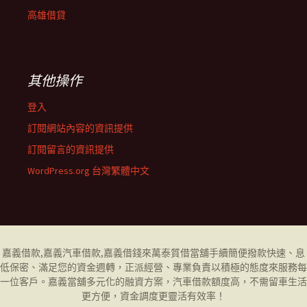
高雄借貸
其他操作
登入
訂閱網站內容的資訊提供
訂閱留言的資訊提供
WordPress.org 台灣繁體中文
嘉義借款
,
嘉義汽車借款
,
嘉義借錢
來萬泰質借當舖手續簡便撥款快速、息
低保密、滿足您的資金週轉，正派經營、專業負責以積極的態度來服務每
一位客戶。
嘉義當舖
多元化的融資方案，汽車借款額度高，不需留車生活
更方便，資金調度更靈活有效率！