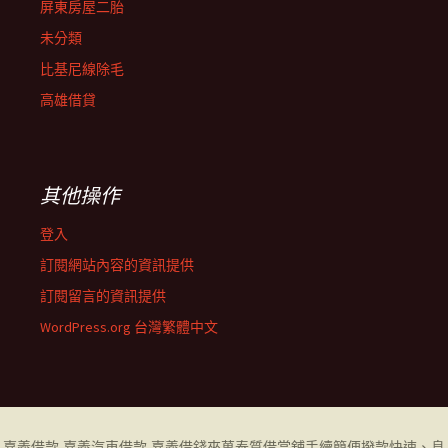
屏東房屋二胎
未分類
比基尼線除毛
高雄借貸
其他操作
登入
訂閱網站內容的資訊提供
訂閱留言的資訊提供
WordPress.org 台灣繁體中文
嘉義借款
,
嘉義汽車借款
,
嘉義借錢
來萬泰質借當舖手續簡便撥款快速、息