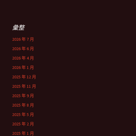
彙整
2026 年 7 月
2026 年 6 月
2026 年 4 月
2026 年 1 月
2025 年 12 月
2025 年 11 月
2025 年 9 月
2025 年 8 月
2025 年 5 月
2025 年 2 月
2025 年 1 月