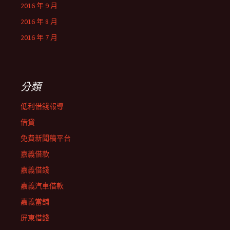
2016 年 9 月
2016 年 8 月
2016 年 7 月
分類
低利借錢報導
借貸
免費新聞稿平台
嘉義借款
嘉義借錢
嘉義汽車借款
嘉義當舖
屏東借錢