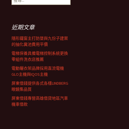
導
尋
關
鍵
覽
字:
近期文章
列
隱形鐵窗主打防墜與九份子建案
的抽化糞池費用平價
電梯保養具備電梯控制系統更換
零組件洗衣店推薦
電動曬衣架品牌採用直流電機
GLO主機與IQOS主機
屏東借錢提供各式各樣LINDBERG
眼鏡集品質
屏東借錢專營高雄借貸地區汽車
機車借款