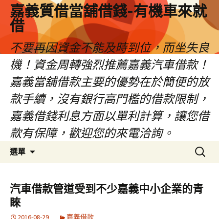
嘉義質借當舖借錢-有機車來就
借
不要再因資金不能及時到位，而坐失良
機！資金周轉強烈推薦嘉義汽車借款！
嘉義當舖借款主要的優勢在於簡便的放
款手續，沒有銀行高門檻的借款限制，
嘉義借錢利息方面以單利計算，讓您借
款有保障，歡迎您的來電洽詢。
跳
搜
選單
至
尋
內
關
容
鍵
汽車借款管道受到不少嘉義中小企業的青
區
字:
睞
2016-08-29
嘉義借款