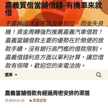
嘉義質借當舖借錢-有機車來就
借
不要再因資金不能及時到位，而坐失良
機！資金周轉強烈推薦嘉義汽車借款！
嘉義當舖借款主要的優勢在於簡便的放
款手續，沒有銀行高門檻的借款限制，
嘉義借錢利息方面以單利計算，讓您借
款有保障，歡迎您的來電洽詢。
跳
搜
選單
至
尋
內
關
容
鍵
嘉義當舖借款有經過周密安排的渠道
區
字:
2016-11-10
嘉義當舖