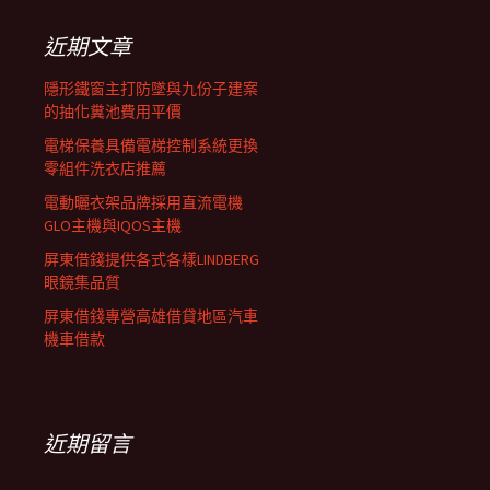
鍵
覽
字:
近期文章
列
隱形鐵窗主打防墜與九份子建案
的抽化糞池費用平價
電梯保養具備電梯控制系統更換
零組件洗衣店推薦
電動曬衣架品牌採用直流電機
GLO主機與IQOS主機
屏東借錢提供各式各樣LINDBERG
眼鏡集品質
屏東借錢專營高雄借貸地區汽車
機車借款
近期留言