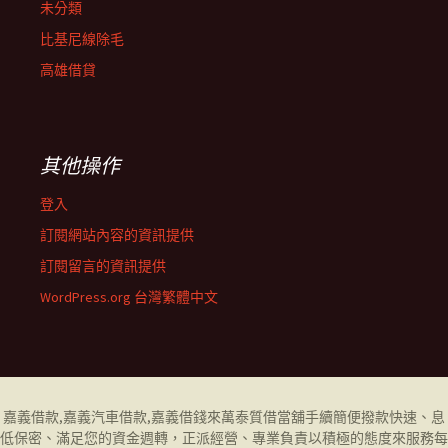
未分類
比基尼線除毛
高雄借貸
其他操作
登入
訂閱網站內容的資訊提供
訂閱留言的資訊提供
WordPress.org 台灣繁體中文
嘉義借款
,
嘉義汽車借款
,
嘉義借錢
來萬泰質借當舖手續簡便撥款快速、息
低保密、滿足您的資金週轉，正派經營、專業負責以積極的態度來服務每