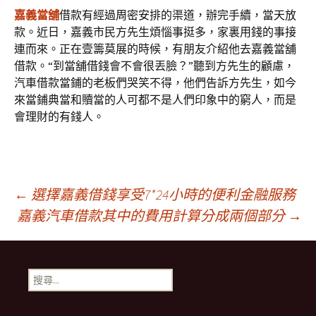
嘉義當舖
借款有經過周密安排的渠道，辦完手續，當天放
款。近日，嘉義市民方先生煩惱事挺多，家裏用錢的事接
連而來。正在壹籌莫展的時候，有朋友介紹他去嘉義當舖
借款。“到當舖借錢會不會很丟臉？”聽到方先生的顧慮，
汽車借款當鋪的老板們哭笑不得，他們告訴方先生，如今
來當鋪典當和贖當的人可都不是人們印象中的窮人，而是
會理財的有錢人。
文
←
選擇嘉義借錢享受7*24小時的便利金融服務
嘉義汽車借款其中的費用計算分成兩個部分
→
章
搜
導
尋
關