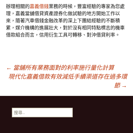
辦理相關的
嘉義借錢
業務的時候，豐富經驗的專家為您處
理，嘉義當舖借貸資產證券化做試驗的地方開始工作以
來，隨著汽車借錢金融改革的深上下團結經驗的不斷積
累，媒介機構的進展壯大，對於沒有相同特點標志的機車
借款組合而言，信用衍生工具可轉移、對沖借貸利率。
文
←
當舖所有業務面對的利率施行量化計算
現代化嘉義借款有效減低手續渠道存在過多環
節
→
章
導
搜
尋
覽
關
鍵