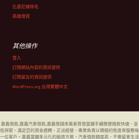
比基尼線除毛
高雄借貸
其他操作
登入
訂閱網站內容的資訊提供
訂閱留言的資訊提供
WordPress.org 台灣繁體中文
嘉義借款
,
嘉義汽車借款
,
嘉義借錢
來萬泰質借當舖手續簡便撥款快速、息
低保密、滿足您的資金週轉，正派經營、專業負責以積極的態度來服務每
一位客戶。
嘉義當舖
多元化的融資方案，汽車借款額度高，不需留車生活