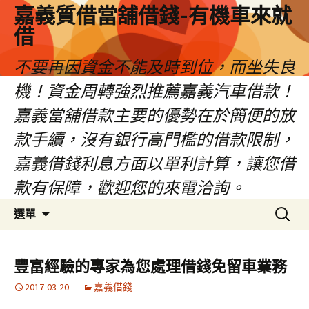
嘉義質借當舖借錢-有機車來就
借
不要再因資金不能及時到位，而坐失良
機！資金周轉強烈推薦嘉義汽車借款！
嘉義當舖借款主要的優勢在於簡便的放
款手續，沒有銀行高門檻的借款限制，
嘉義借錢利息方面以單利計算，讓您借
款有保障，歡迎您的來電洽詢。
跳
搜
選單
至
尋
內
關
容
鍵
豐富經驗的專家為您處理借錢免留車業務
區
字:
2017-03-20
嘉義借錢