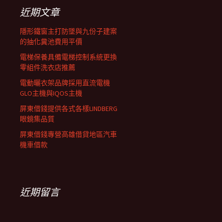
字:
近期文章
列
隱形鐵窗主打防墜與九份子建案
的抽化糞池費用平價
電梯保養具備電梯控制系統更換
零組件洗衣店推薦
電動曬衣架品牌採用直流電機
GLO主機與IQOS主機
屏東借錢提供各式各樣LINDBERG
眼鏡集品質
屏東借錢專營高雄借貸地區汽車
機車借款
近期留言