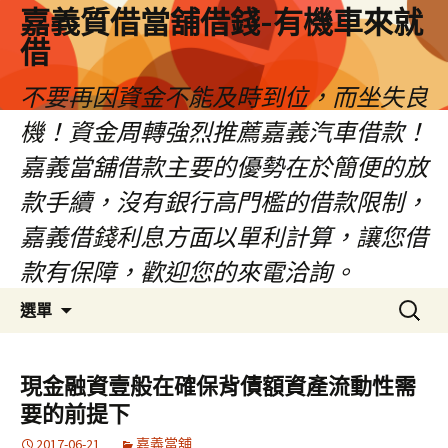
嘉義質借當舖借錢-有機車來就
借
不要再因資金不能及時到位，而坐失良
機！資金周轉強烈推薦嘉義汽車借款！
嘉義當舖借款主要的優勢在於簡便的放
款手續，沒有銀行高門檻的借款限制，
嘉義借錢利息方面以單利計算，讓您借
款有保障，歡迎您的來電洽詢。
跳
搜
選單
至
尋
內
關
容
鍵
現金融資壹般在確保背債額資產流動性需
區
字:
要的前提下
2017-06-21
嘉義當舖