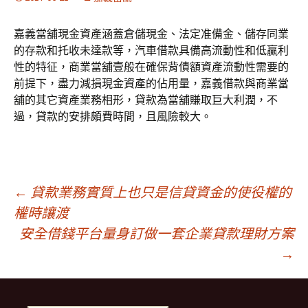
嘉義當舖現金資產涵蓋倉儲現金、法定准備金、儲存同業
的存款和托收未達款等，汽車借款具備高流動性和低贏利
性的特征，商業當舖壹般在確保背債額資產流動性需要的
前提下，盡力減損現金資產的佔用量，嘉義借款與商業當
舖的其它資產業務相形，貸款為當舖賺取巨大利潤，不
過，貸款的安排頗費時間，且風險較大。
文
←
貸款業務實質上也只是信貸資金的使役權的
權時讓渡
安全借錢平台量身訂做一套企業貸款理財方案
章
→
導