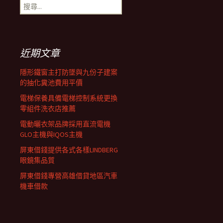
搜
覽
尋
關
鍵
列
字:
近期文章
隱形鐵窗主打防墜與九份子建案
的抽化糞池費用平價
電梯保養具備電梯控制系統更換
零組件洗衣店推薦
電動曬衣架品牌採用直流電機
GLO主機與IQOS主機
屏東借錢提供各式各樣LINDBERG
眼鏡集品質
屏東借錢專營高雄借貸地區汽車
機車借款