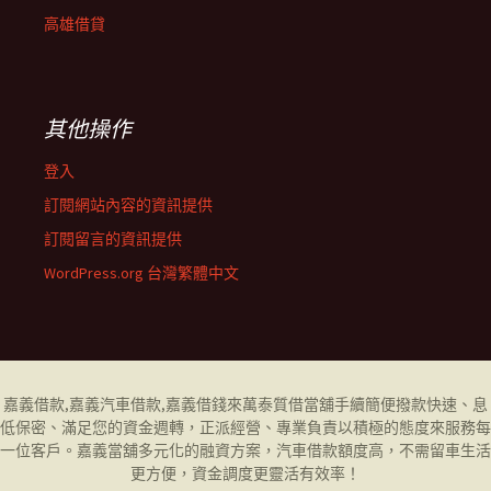
高雄借貸
其他操作
登入
訂閱網站內容的資訊提供
訂閱留言的資訊提供
WordPress.org 台灣繁體中文
嘉義借款
,
嘉義汽車借款
,
嘉義借錢
來萬泰質借當舖手續簡便撥款快速、息
低保密、滿足您的資金週轉，正派經營、專業負責以積極的態度來服務每
一位客戶。
嘉義當舖
多元化的融資方案，汽車借款額度高，不需留車生活
更方便，資金調度更靈活有效率！