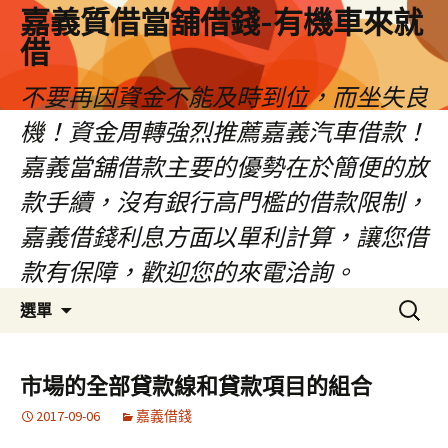
嘉義質借當舖借錢-有機車來就
借
不要再因資金不能及時到位，而坐失良
機！資金周轉強烈推薦嘉義汽車借款！
嘉義當舖借款主要的優勢在於簡便的放
款手續，沒有銀行高門檻的借款限制，
嘉義借錢利息方面以單利計算，讓您借
款有保障，歡迎您的來電洽詢。
跳
搜
選單
至
尋
內
關
容
鍵
市場的全部貸款線和貸款項目的組合
區
字:
2017-09-06
嘉義借錢