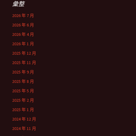
彙整
2026 年 7 月
2026 年 6 月
2026 年 4 月
2026 年 1 月
2025 年 12 月
2025 年 11 月
2025 年 9 月
2025 年 8 月
2025 年 5 月
2025 年 2 月
2025 年 1 月
2024 年 12 月
2024 年 11 月