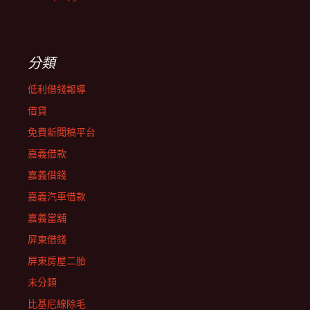
分類
低利借錢報導
借貸
免費新聞稿平台
嘉義借款
嘉義借錢
嘉義汽車借款
嘉義當舖
屏東借錢
屏東房屋二胎
未分類
比基尼線除毛