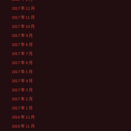
2017 年 12 月
2017 年 11 月
2017 年 10 月
2017 年 9 月
2017 年 8 月
2017 年 7 月
2017 年 6 月
2017 年 5 月
2017 年 4 月
2017 年 3 月
2017 年 2 月
2017 年 1 月
2016 年 12 月
2016 年 11 月