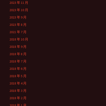
2023 年 11 月
2023 年 10 月
2023 年 9 月
2023 年 8 月
2021 年 7 月
2018 年 10 月
2018 年 9 月
2018 年 8 月
2018 年 7 月
2018 年 6 月
2018 年 5 月
2018 年 4 月
2018 年 3 月
2018 年 2 月
2018 年 1 月