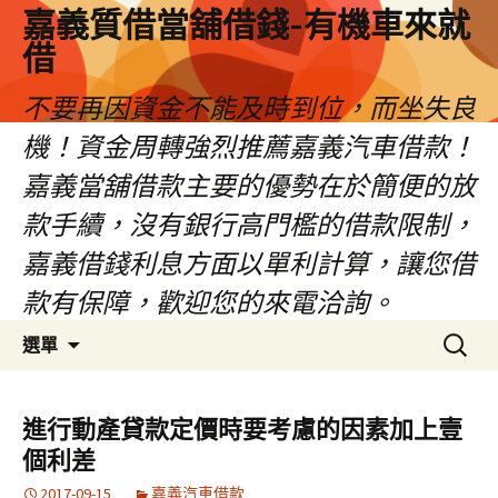
嘉義質借當舖借錢-有機車來就
借
不要再因資金不能及時到位，而坐失良
機！資金周轉強烈推薦嘉義汽車借款！
嘉義當舖借款主要的優勢在於簡便的放
款手續，沒有銀行高門檻的借款限制，
嘉義借錢利息方面以單利計算，讓您借
款有保障，歡迎您的來電洽詢。
跳
搜
選單
至
尋
內
關
容
鍵
進行動產貸款定價時要考慮的因素加上壹
區
字:
個利差
2017-09-15
嘉義汽車借款