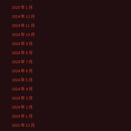
2025 年 1 月
2024 年 12 月
2024 年 11 月
2024 年 10 月
2024 年 9 月
2024 年 8 月
2024 年 7 月
2024 年 6 月
2024 年 5 月
2024 年 4 月
2024 年 3 月
2024 年 2 月
2024 年 1 月
2023 年 12 月