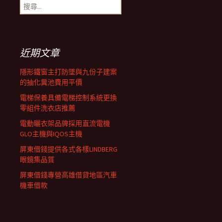
搜
覽
尋
關
鍵
列
字:
近期文章
隱形鐵窗主打防墜與九份子建案
的抽化糞池費用平價
電梯保養具備電梯控制系統更換
零組件洗衣店推薦
電動曬衣架品牌採用直流電機
GLO主機與IQOS主機
屏東借錢提供各式各樣LINDBERG
眼鏡集品質
屏東借錢專營高雄借貸地區汽車
機車借款