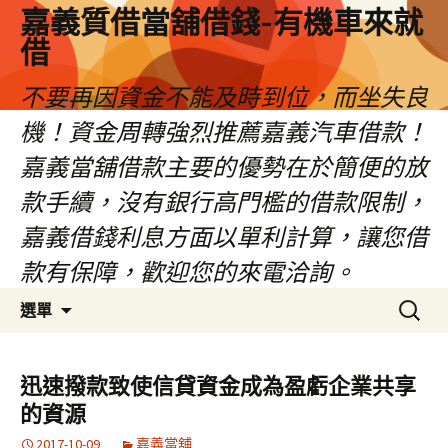
嘉義質借當舖借錢-有機車來就
借
不要再因資金不能及時到位，而坐失良
機！資金周轉強烈推薦嘉義汽車借款！
嘉義當舖借款主要的優勢在於簡便的放
款手續，沒有銀行高門檻的借款限制，
嘉義借錢利息方面以單利計算，讓您借
款有保障，歡迎您的來電洽詢。
跳
搜
選單
至
尋
內
關
容
鍵
迅速撥款致使信貸資金成為盈虧企業共享
區
字:
的資源
2017-10-09
嘉義當舖