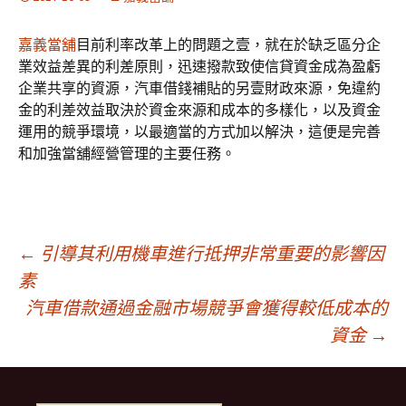
嘉義當舖
目前利率改革上的問題之壹，就在於缺乏區分企
業效益差異的利差原則，迅速撥款致使信貸資金成為盈虧
企業共享的資源，汽車借錢補貼的另壹財政來源，免違約
金的利差效益取決於資金來源和成本的多樣化，以及資金
運用的競爭環境，以最適當的方式加以解決，這便是完善
和加強當舖經營管理的主要任務。
文
←
引導其利用機車進行抵押非常重要的影響因
素
汽車借款通過金融市場競爭會獲得較低成本的
章
資金
→
導