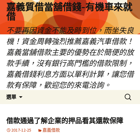
嘉義質借當舖借錢-有機車來就
借
不要再因資金不能及時到位，而坐失良
機！資金周轉強烈推薦嘉義汽車借款！
嘉義當舖借款主要的優勢在於簡便的放
款手續，沒有銀行高門檻的借款限制，
嘉義借錢利息方面以單利計算，讓您借
款有保障，歡迎您的來電洽詢。
跳
搜
選單
至
尋
內
關
容
鍵
借款通過了解企業的押品看其還款保障
區
字:
2017-12-25
嘉義借款