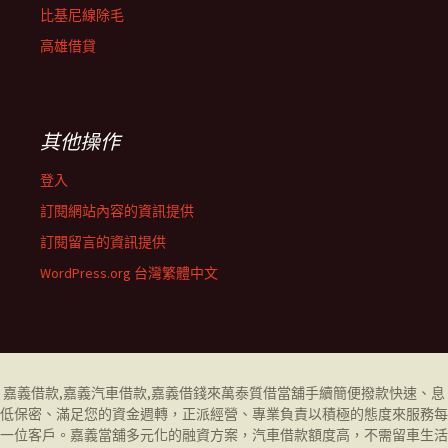
比基尼線除毛
高雄借貸
其他操作
登入
訂閱網站內容的資訊提供
訂閱留言的資訊提供
WordPress.org 台灣繁體中文
嘉義借款
,
嘉義汽車借款
,
嘉義借錢
來萬泰質借當舖手續簡便撥款快速、息
低保密、滿足您的資金週轉，正派經營、專業負責以積極的態度來服務每
一位客戶。
嘉義當舖
多元化的融資方案，汽車借款額度高，不需留車生活