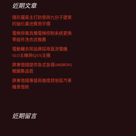
覽
字:
近期文章
列
隱形鐵窗主打防墜與九份子建案
的抽化糞池費用平價
電梯保養具備電梯控制系統更換
零組件洗衣店推薦
電動曬衣架品牌採用直流電機
GLO主機與IQOS主機
屏東借錢提供各式各樣LINDBERG
眼鏡集品質
屏東借錢專營高雄借貸地區汽車
機車借款
近期留言