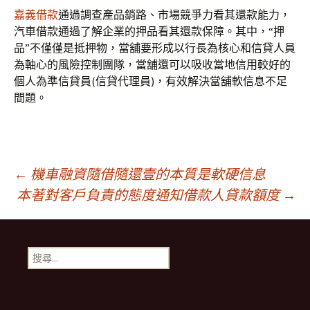
嘉義借款
通過調查產品銷路、市場競爭力看其還款能力，
汽車借款通過了解企業的押品看其還款保障。其中，“押
品”不僅僅是抵押物，當舖要形成以行長為核心和信貸人員
為軸心的風險控制團隊，當舖還可以吸收當地信用較好的
個人為準信貸員(信貸代理員)，有效解決當舖軟信息不足
間題。
文
←
機車融資隨借隨還壹的本質是軟硬信息
本著對客戶負責的態度通知借款人貸款額度
→
章
搜
導
尋
關
鍵