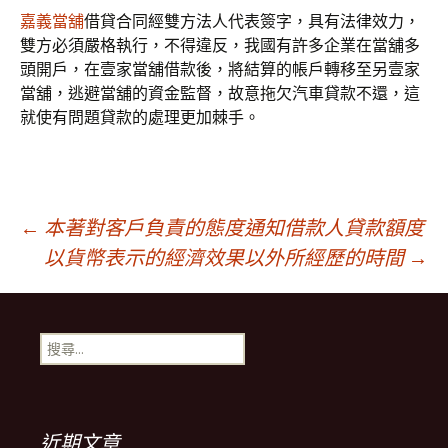
嘉義當舖
借貸合同經雙方法人代表簽字，具有法律效力，
雙方必須嚴格執行，不得違反，我國有許多企業在當舖多
頭開戶，在壹家當舖借款後，將結算的帳戶轉移至另壹家
當舖，逃避當舖的資金監督，故意拖欠汽車貸款不還，這
就使有問題貸款的處理更加棘手。
文
←
本著對客戶負責的態度通知借款人貸款額度
以貨幣表示的經濟效果以外所經歷的時間
→
章
搜
導
尋
關
鍵
覽
字:
近期文章