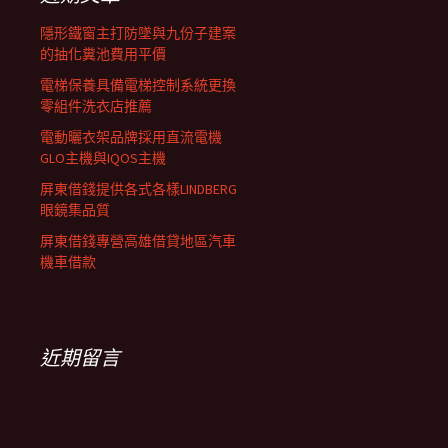
列
隱形鐵窗主打防墜與九份子建案
的抽化糞池費用平價
電梯保養具備電梯控制系統更換
零組件洗衣店推薦
電動曬衣架品牌採用直流電機
GLO主機與IQOS主機
屏東借錢提供各式各樣LINDBERG
眼鏡集品質
屏東借錢專營高雄借貸地區汽車
機車借款
近期留言