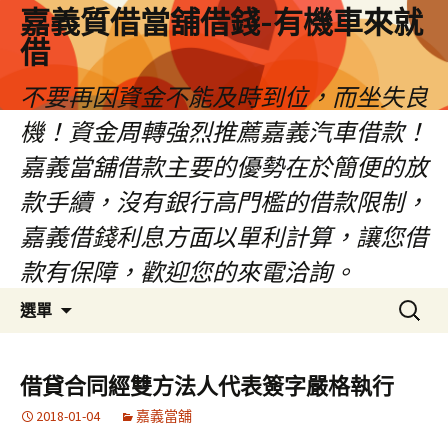
嘉義質借當舖借錢-有機車來就
借
不要再因資金不能及時到位，而坐失良
機！資金周轉強烈推薦嘉義汽車借款！
嘉義當舖借款主要的優勢在於簡便的放
款手續，沒有銀行高門檻的借款限制，
嘉義借錢利息方面以單利計算，讓您借
款有保障，歡迎您的來電洽詢。
跳
搜
選單
至
尋
內
關
容
鍵
借貸合同經雙方法人代表簽字嚴格執行
區
字:
2018-01-04
嘉義當舖