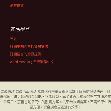
高雄借貸
其他操作
登入
訂閱網站內容的資訊提供
訂閱留言的資訊提供
WordPress.org 台灣繁體中文
嘉義借款
,
嘉義汽車借款
,
嘉義借錢
來萬泰質借當舖手續簡便撥款快速、息
低保密、滿足您的資金週轉，正派經營、專業負責以積極的態度來服務每
一位客戶。
嘉義當舖
多元化的融資方案，汽車借款額度高，不需留車生活
更方便，資金調度更靈活有效率！