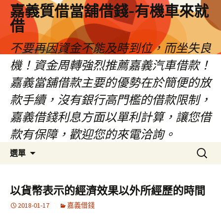
嘉義質借當舖借錢-有機車來就
借
不要再因資金不能及時到位，而坐失良
機！資金周轉強烈推薦嘉義汽車借款！
嘉義當舖借款主要的優勢在於簡便的放
款手續，沒有銀行高門檻的借款限制，
嘉義借錢利息方面以單利計算，讓您借
款有保障，歡迎您的來電洽詢。
跳
搜
選單
至
尋
內
關
容
鍵
以貨幣表示的經濟效果以外所經歷的時間
區
字:
2018-01-17
嘉義借錢