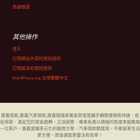
高雄借貸
其他操作
登入
訂閱網站內容的資訊提供
訂閱留言的資訊提供
WordPress.org 台灣繁體中文
嘉義借款
,
嘉義汽車借款
,
嘉義借錢
來萬泰質借當舖手續簡便撥款快速、息
低保密、滿足您的資金週轉，正派經營、專業負責以積極的態度來服務每
一位客戶。
嘉義當舖
多元化的融資方案，汽車借款額度高，不需留車生活
更方便，資金調度更靈活有效率！