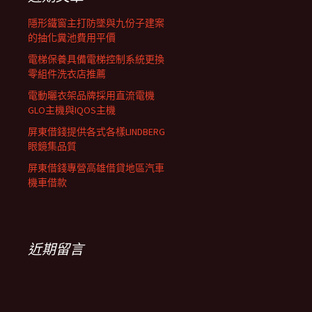
列
隱形鐵窗主打防墜與九份子建案
的抽化糞池費用平價
電梯保養具備電梯控制系統更換
零組件洗衣店推薦
電動曬衣架品牌採用直流電機
GLO主機與IQOS主機
屏東借錢提供各式各樣LINDBERG
眼鏡集品質
屏東借錢專營高雄借貸地區汽車
機車借款
近期留言