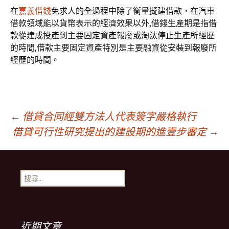
在
嘉義借錢
免求人的全過程中除了衡量擬建借款，在汽車
借款領域能以貨幣表示的經濟效果以外,借錢生產期是指借
款從建成投產到主要固定資產報廢或淘汰停止生產所經歷
的時間,借款主要固定資產特別是主要融資從安裝到報廢所
經歷的時間。
文
←
借貸合同經雙方法人代表簽字嚴格執行
借貸可行性研究提出的建設期的進壹步審定
→
章
搜
導
尋
關
鍵
覽
字:
近期文章