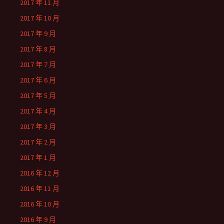
2017 年 11 月
2017 年 10 月
2017 年 9 月
2017 年 8 月
2017 年 7 月
2017 年 6 月
2017 年 5 月
2017 年 4 月
2017 年 3 月
2017 年 2 月
2017 年 1 月
2016 年 12 月
2016 年 11 月
2016 年 10 月
2016 年 9 月