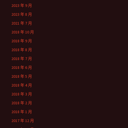
2023 年 9 月
2023 年 8 月
2021 年 7 月
2018 年 10 月
2018 年 9 月
2018 年 8 月
2018 年 7 月
2018 年 6 月
2018 年 5 月
2018 年 4 月
2018 年 3 月
2018 年 2 月
2018 年 1 月
2017 年 12 月