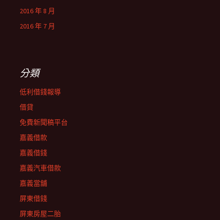
2016 年 8 月
2016 年 7 月
分類
低利借錢報導
借貸
免費新聞稿平台
嘉義借款
嘉義借錢
嘉義汽車借款
嘉義當舖
屏東借錢
屏東房屋二胎