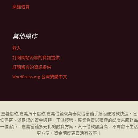
高雄借貸
其他操作
登入
訂閱網站內容的資訊提供
訂閱留言的資訊提供
WordPress.org 台灣繁體中文
嘉義借款
,
嘉義汽車借款
,
嘉義借錢
來萬泰質借當舖手續簡便撥款快速、息
低保密、滿足您的資金週轉，正派經營、專業負責以積極的態度來服務每
一位客戶。
嘉義當舖
多元化的融資方案，汽車借款額度高，不需留車生活
更方便，資金調度更靈活有效率！