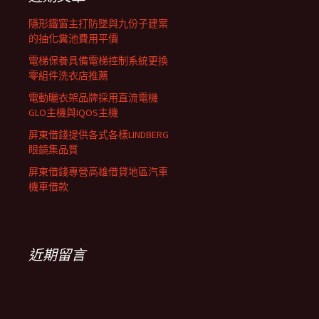
列
隱形鐵窗主打防墜與九份子建案
的抽化糞池費用平價
電梯保養具備電梯控制系統更換
零組件洗衣店推薦
電動曬衣架品牌採用直流電機
GLO主機與IQOS主機
屏東借錢提供各式各樣LINDBERG
眼鏡集品質
屏東借錢專營高雄借貸地區汽車
機車借款
近期留言