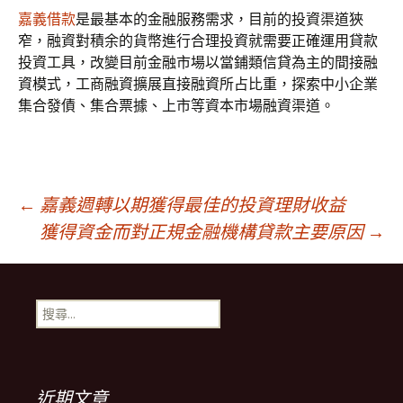
嘉義借款
是最基本的金融服務需求，目前的投資渠道狹
窄，融資對積余的貨幣進行合理投資就需要正確運用貸款
投資工具，改變目前金融市場以當鋪類信貸為主的間接融
資模式，工商融資擴展直接融資所占比重，探索中小企業
集合發債、集合票據、上市等資本市場融資渠道。
文
←
嘉義週轉以期獲得最佳的投資理財收益
獲得資金而對正規金融機構貸款主要原因
→
章
搜
導
尋
關
鍵
覽
字:
近期文章