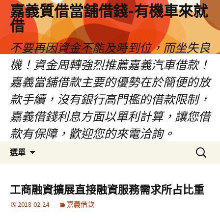
嘉義質借當舖借錢-有機車來就
借
不要再因資金不能及時到位，而坐失良
機！資金周轉強烈推薦嘉義汽車借款！
嘉義當舖借款主要的優勢在於簡便的放
款手續，沒有銀行高門檻的借款限制，
嘉義借錢利息方面以單利計算，讓您借
款有保障，歡迎您的來電洽詢。
跳
搜
選單
至
尋
內
關
容
鍵
工商融資擴展直接融資服務需求所占比重
區
字:
2018-02-24
嘉義借款