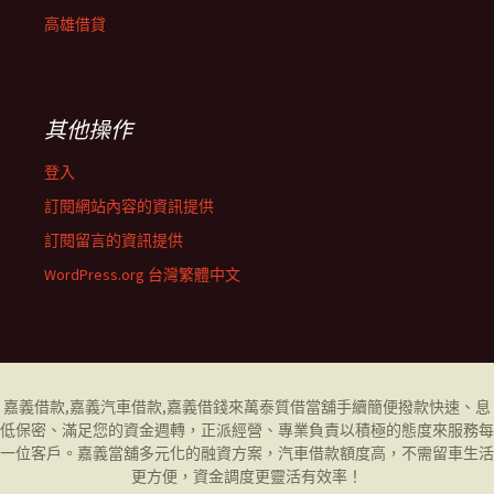
高雄借貸
其他操作
登入
訂閱網站內容的資訊提供
訂閱留言的資訊提供
WordPress.org 台灣繁體中文
嘉義借款
,
嘉義汽車借款
,
嘉義借錢
來萬泰質借當舖手續簡便撥款快速、息
低保密、滿足您的資金週轉，正派經營、專業負責以積極的態度來服務每
一位客戶。
嘉義當舖
多元化的融資方案，汽車借款額度高，不需留車生活
更方便，資金調度更靈活有效率！