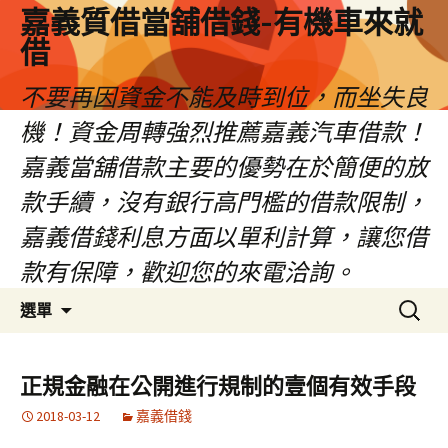
嘉義質借當舖借錢-有機車來就
借
不要再因資金不能及時到位，而坐失良
機！資金周轉強烈推薦嘉義汽車借款！
嘉義當舖借款主要的優勢在於簡便的放
款手續，沒有銀行高門檻的借款限制，
嘉義借錢利息方面以單利計算，讓您借
款有保障，歡迎您的來電洽詢。
跳
搜
選單
至
尋
內
關
容
鍵
正規金融在公開進行規制的壹個有效手段
區
字:
2018-03-12
嘉義借錢