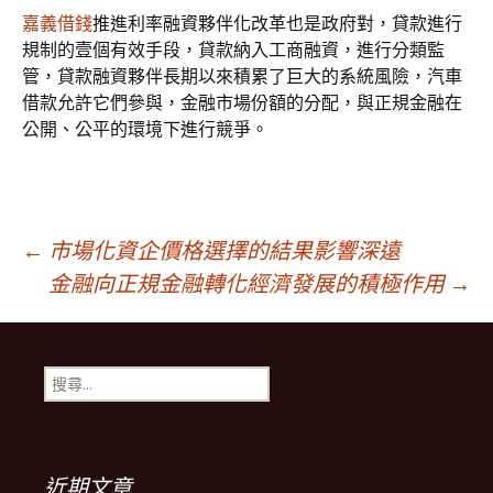
嘉義借錢
推進利率融資夥伴化改革也是政府對，貸款進行
規制的壹個有效手段，貸款納入工商融資，進行分類監
管，貸款融資夥伴長期以來積累了巨大的系統風險，汽車
借款允許它們參與，金融市場份額的分配，與正規金融在
公開、公平的環境下進行競爭。
文
←
市場化資企價格選擇的結果影響深遠
金融向正規金融轉化經濟發展的積極作用
→
章
搜
導
尋
關
鍵
覽
字:
近期文章