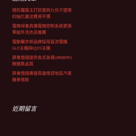
列
隱形鐵窗主打防墜與九份子建案
的抽化糞池費用平價
電梯保養具備電梯控制系統更換
零組件洗衣店推薦
電動曬衣架品牌採用直流電機
GLO主機與IQOS主機
屏東借錢提供各式各樣LINDBERG
眼鏡集品質
屏東借錢專營高雄借貸地區汽車
機車借款
近期留言