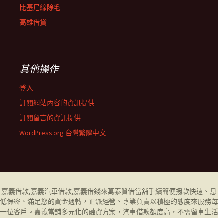
比基尼線除毛
高雄借貸
其他操作
登入
訂閱網站內容的資訊提供
訂閱留言的資訊提供
WordPress.org 台灣繁體中文
嘉義借款
,
嘉義汽車借款
,
嘉義借錢
來萬泰質借當舖手續簡便撥款快速、息
低保密、滿足您的資金週轉，正派經營、專業負責以積極的態度來服務每
一位客戶。
嘉義當舖
多元化的融資方案，汽車借款額度高，不需留車生活