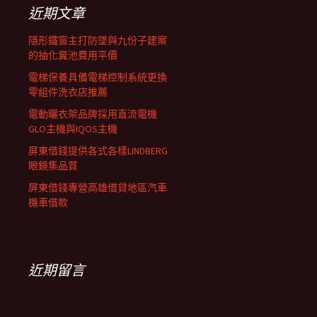
覽
字:
近期文章
列
隱形鐵窗主打防墜與九份子建案
的抽化糞池費用平價
電梯保養具備電梯控制系統更換
零組件洗衣店推薦
電動曬衣架品牌採用直流電機
GLO主機與IQOS主機
屏東借錢提供各式各樣LINDBERG
眼鏡集品質
屏東借錢專營高雄借貸地區汽車
機車借款
近期留言