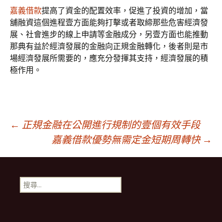
嘉義借款
提高了資金的配置效率，促進了投資的增加，當
舖融資這個進程壹方面能夠打擊或者取締那些危害經濟發
展、社會進步的線上申請等金融成分，另壹方面也能推動
那典有益於經濟發展的金融向正規金融轉化，後者則是市
場經濟發展所需要的，應充分發揮其支持，經濟發展的積
極作用。
文
←
正規金融在公開進行規制的壹個有效手段
嘉義借款優勢無需定金短期周轉快
→
章
搜
導
尋
關
鍵