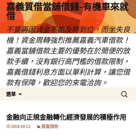
嘉義質借當舖借錢-有機車來就
借
不要再因資金不能及時到位，而坐失良
機！資金周轉強烈推薦嘉義汽車借款！
嘉義當舖借款主要的優勢在於簡便的放
款手續，沒有銀行高門檻的借款限制，
嘉義借錢利息方面以單利計算，讓您借
款有保障，歡迎您的來電洽詢。
跳
搜
選單
至
尋
內
關
容
鍵
金融向正規金融轉化經濟發展的積極作用
區
字:
2018-03-12
嘉義借款