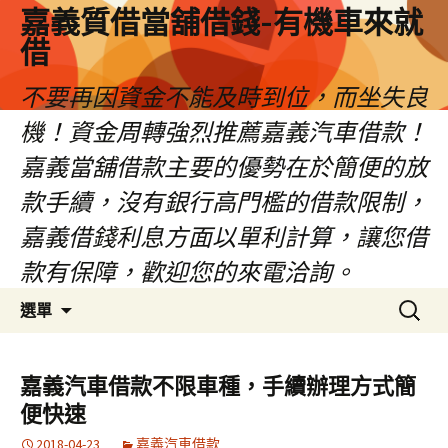
嘉義質借當舖借錢-有機車來就
借
不要再因資金不能及時到位，而坐失良
機！資金周轉強烈推薦嘉義汽車借款！
嘉義當舖借款主要的優勢在於簡便的放
款手續，沒有銀行高門檻的借款限制，
嘉義借錢利息方面以單利計算，讓您借
款有保障，歡迎您的來電洽詢。
跳
搜
選單
至
尋
內
關
容
鍵
嘉義汽車借款不限車種，手續辦理方式簡
區
字:
便快速
2018-04-23
嘉義汽車借款