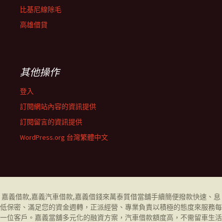
比基尼線除毛
高雄借貸
其他操作
登入
訂閱網站內容的資訊提供
訂閱留言的資訊提供
WordPress.org 台灣繁體中文
嘉義借款
,
嘉義汽車借款
,
嘉義借錢
來萬泰質借當舖手續簡便撥款快速、息
低保密、滿足您的資金週轉，正派經營、專業負責以積極的態度來服務每
一位客戶。
嘉義當舖
多元化的融資方案，汽車借款額度高，不需留車生活