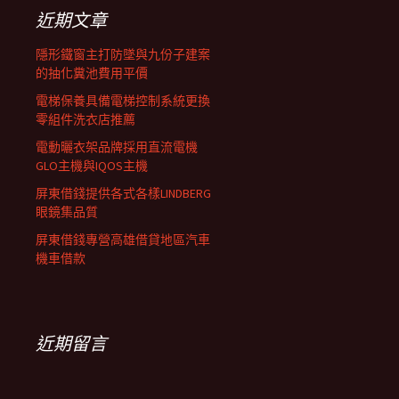
覽
字:
近期文章
列
隱形鐵窗主打防墜與九份子建案
的抽化糞池費用平價
電梯保養具備電梯控制系統更換
零組件洗衣店推薦
電動曬衣架品牌採用直流電機
GLO主機與IQOS主機
屏東借錢提供各式各樣LINDBERG
眼鏡集品質
屏東借錢專營高雄借貸地區汽車
機車借款
近期留言