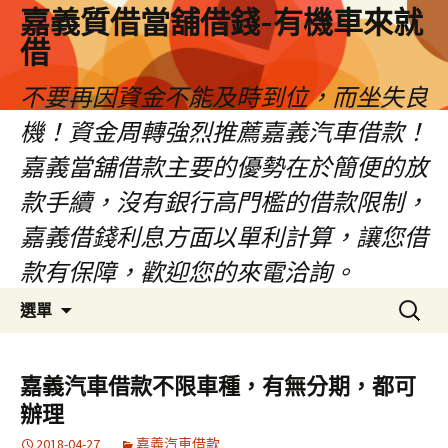
嘉義質借當舖借錢-有機車來就
借
不要再因資金不能及時到位，而坐失良
機！資金周轉強烈推薦嘉義汽車借款！
嘉義當舖借款主要的優勢在於簡便的放
款手續，沒有銀行高門檻的借款限制，
嘉義借錢利息方面以單利計算，讓您借
款有保障，歡迎您的來電洽詢。
跳
搜
選單
至
尋
內
關
容
鍵
嘉義汽車借款不限車種，有無分期，都可
區
字:
辦理
2018-04-27
嘉義汽車借款