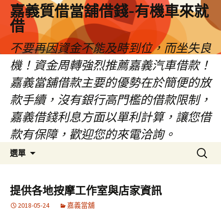
嘉義質借當舖借錢-有機車來就
借
不要再因資金不能及時到位，而坐失良
機！資金周轉強烈推薦嘉義汽車借款！
嘉義當舖借款主要的優勢在於簡便的放
款手續，沒有銀行高門檻的借款限制，
嘉義借錢利息方面以單利計算，讓您借
款有保障，歡迎您的來電洽詢。
跳
搜
選單
至
尋
內
關
容
鍵
提供各地按摩工作室與店家資訊
區
字:
2018-05-24
嘉義當舖