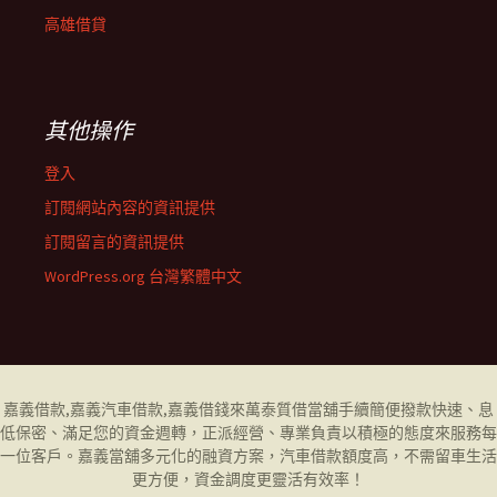
高雄借貸
其他操作
登入
訂閱網站內容的資訊提供
訂閱留言的資訊提供
WordPress.org 台灣繁體中文
嘉義借款
,
嘉義汽車借款
,
嘉義借錢
來萬泰質借當舖手續簡便撥款快速、息
低保密、滿足您的資金週轉，正派經營、專業負責以積極的態度來服務每
一位客戶。
嘉義當舖
多元化的融資方案，汽車借款額度高，不需留車生活
更方便，資金調度更靈活有效率！