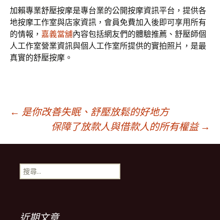
加賴專業舒壓按摩是專台業的公開按摩資訊平台，提供各
地按摩工作室與店家資訊，會員免費加入後即可享用所有
的情報，
嘉義當舖
內容包括網友們的體驗推薦、舒壓師個
人工作室營業資訊與個人工作室所提供的實拍照片，是最
真實的舒壓按摩。
文
←
是你改善失眠、舒壓放鬆的好地方
保障了放款人與借款人的所有權益
→
章
搜
導
尋
關
鍵
覽
字:
近期文章