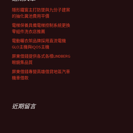
列
隱形鐵窗主打防墜與九份子建案
的抽化糞池費用平價
電梯保養具備電梯控制系統更換
零組件洗衣店推薦
電動曬衣架品牌採用直流電機
GLO主機與IQOS主機
屏東借錢提供各式各樣LINDBERG
眼鏡集品質
屏東借錢專營高雄借貸地區汽車
機車借款
近期留言