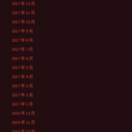
2017 年 12 月
2017 年 11 月
2017 年 10 月
2017 年 9 月
2017 年 8 月
2017 年 7 月
2017 年 6 月
2017 年 5 月
2017 年 4 月
2017 年 3 月
2017 年 2 月
2017 年 1 月
2016 年 12 月
2016 年 11 月
2016 年 10 月