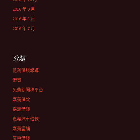
2016 年 9 月
2016 年 8 月
2016 年 7 月
分類
低利借錢報導
借貸
免費新聞稿平台
嘉義借款
嘉義借錢
嘉義汽車借款
嘉義當舖
屏東借錢