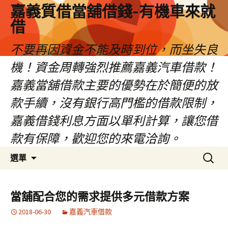
嘉義質借當舖借錢-有機車來就
借
不要再因資金不能及時到位，而坐失良
機！資金周轉強烈推薦嘉義汽車借款！
嘉義當舖借款主要的優勢在於簡便的放
款手續，沒有銀行高門檻的借款限制，
嘉義借錢利息方面以單利計算，讓您借
款有保障，歡迎您的來電洽詢。
跳
搜
選單
至
尋
內
關
容
鍵
當舖配合您的需求提供多元借款方案
區
字:
2018-06-30
嘉義汽車借款