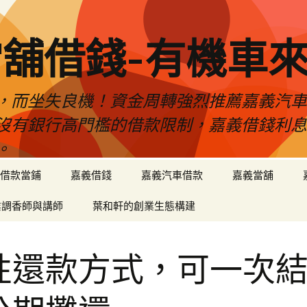
舖借錢-有機車
，而坐失良機！資金周轉強烈推薦嘉義汽
沒有銀行高門檻的借款限制，嘉義借錢利
。
借款當鋪
嘉義借錢
嘉義汽車借款
嘉義當舖
業調香師與講師
葉和軒的創業生態構建
性還款方式，可一次