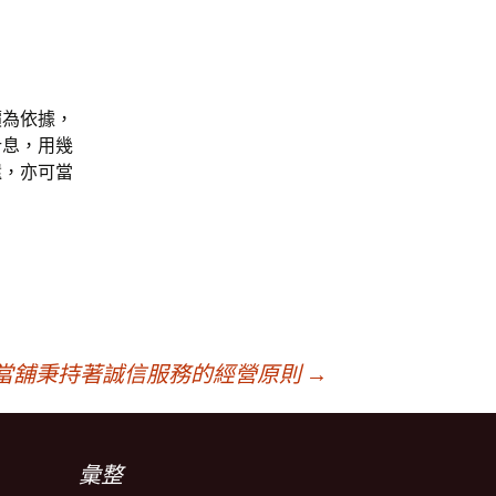
價為依據，
計息，用幾
還，亦可當
當舖秉持著誠信服務的經營原則
→
彙整