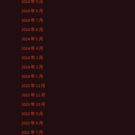
2024 年 9 月
2024 年 8 月
2024 年 7 月
2024 年 6 月
2024 年 5 月
2024 年 4 月
2024 年 3 月
2024 年 2 月
2024 年 1 月
2023 年 12 月
2023 年 11 月
2023 年 10 月
2023 年 9 月
2023 年 8 月
2021 年 7 月