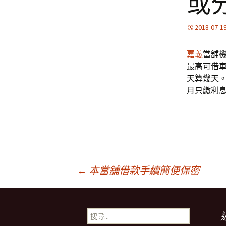
或
2018-07-1
嘉義
當舖
最高可借
天算幾天
月只繳利
文
←
本當舖借款手續簡便保密
章
搜
尋