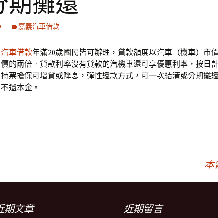
分期攤還
9
嘉義汽車借款
機
汽車借款
年滿20歲國民皆可辦理，貸款額度以汽車（機車）市
車價的兩倍，貸款利率沒有貸款的汽機車還可享優惠利率，按日
。持票擔保可增貸或降息，彈性還款方式，可一次結清或分期攤
息不還本金。
本
近期文章
近期留言