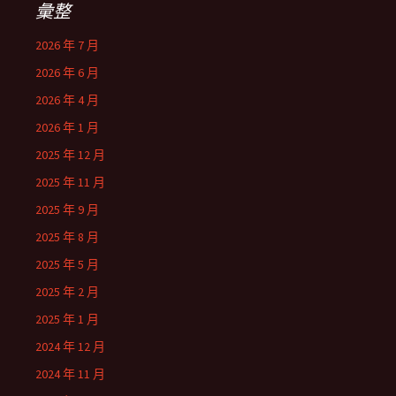
彙整
2026 年 7 月
2026 年 6 月
2026 年 4 月
2026 年 1 月
2025 年 12 月
2025 年 11 月
2025 年 9 月
2025 年 8 月
2025 年 5 月
2025 年 2 月
2025 年 1 月
2024 年 12 月
2024 年 11 月