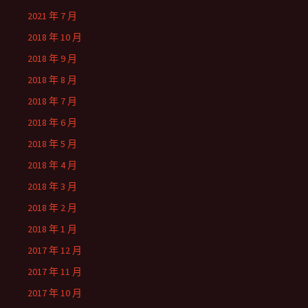
2021 年 7 月
2018 年 10 月
2018 年 9 月
2018 年 8 月
2018 年 7 月
2018 年 6 月
2018 年 5 月
2018 年 4 月
2018 年 3 月
2018 年 2 月
2018 年 1 月
2017 年 12 月
2017 年 11 月
2017 年 10 月