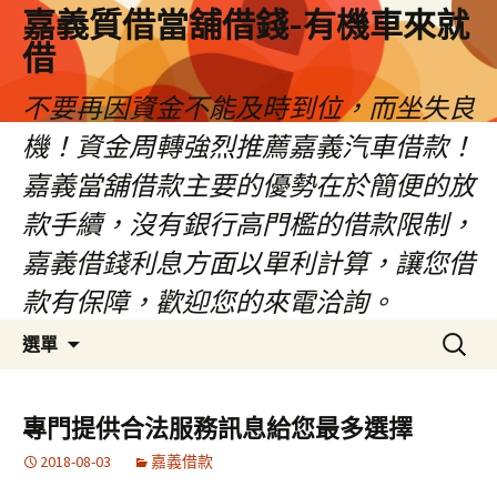
嘉義質借當舖借錢-有機車來就
借
不要再因資金不能及時到位，而坐失良
機！資金周轉強烈推薦嘉義汽車借款！
嘉義當舖借款主要的優勢在於簡便的放
款手續，沒有銀行高門檻的借款限制，
嘉義借錢利息方面以單利計算，讓您借
款有保障，歡迎您的來電洽詢。
跳
搜
選單
至
尋
內
關
容
鍵
專門提供合法服務訊息給您最多選擇
區
字:
2018-08-03
嘉義借款