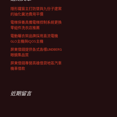
列
隱形鐵窗主打防墜與九份子建案
的抽化糞池費用平價
電梯保養具備電梯控制系統更換
零組件洗衣店推薦
電動曬衣架品牌採用直流電機
GLO主機與IQOS主機
屏東借錢提供各式各樣LINDBERG
眼鏡集品質
屏東借錢專營高雄借貸地區汽車
機車借款
近期留言