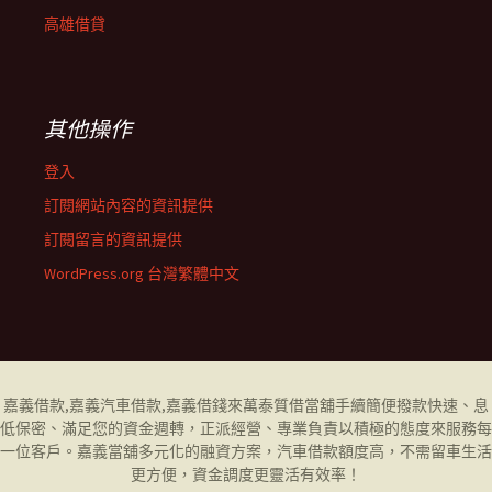
高雄借貸
其他操作
登入
訂閱網站內容的資訊提供
訂閱留言的資訊提供
WordPress.org 台灣繁體中文
嘉義借款
,
嘉義汽車借款
,
嘉義借錢
來萬泰質借當舖手續簡便撥款快速、息
低保密、滿足您的資金週轉，正派經營、專業負責以積極的態度來服務每
一位客戶。
嘉義當舖
多元化的融資方案，汽車借款額度高，不需留車生活
更方便，資金調度更靈活有效率！