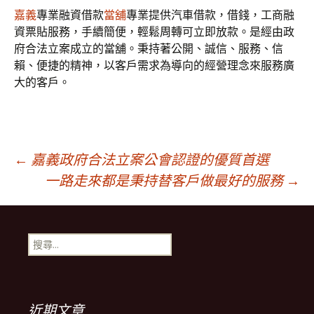
嘉義
專業融資借款
當舖
專業提供汽車借款，借錢，工商融
資票貼服務，手續簡便，輕鬆周轉可立即放款。是經由政
府合法立案成立的當舖。秉持著公開、誠信、服務、信
賴、便捷的精神，以客戶需求為導向的經營理念來服務廣
大的客戶。
文
←
嘉義政府合法立案公會認證的優質首選
一路走來都是秉持替客戶做最好的服務
→
章
搜
導
尋
關
鍵
覽
字:
近期文章