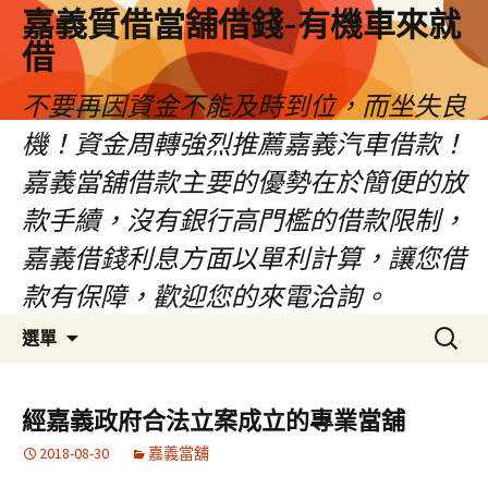
嘉義質借當舖借錢-有機車來就
借
不要再因資金不能及時到位，而坐失良
機！資金周轉強烈推薦嘉義汽車借款！
嘉義當舖借款主要的優勢在於簡便的放
款手續，沒有銀行高門檻的借款限制，
嘉義借錢利息方面以單利計算，讓您借
款有保障，歡迎您的來電洽詢。
跳
搜
選單
至
尋
內
關
容
鍵
經嘉義政府合法立案成立的專業當舖
區
字:
2018-08-30
嘉義當舖