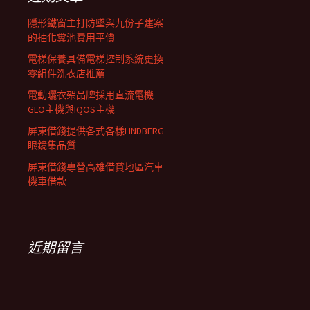
列
隱形鐵窗主打防墜與九份子建案
的抽化糞池費用平價
電梯保養具備電梯控制系統更換
零組件洗衣店推薦
電動曬衣架品牌採用直流電機
GLO主機與IQOS主機
屏東借錢提供各式各樣LINDBERG
眼鏡集品質
屏東借錢專營高雄借貸地區汽車
機車借款
近期留言