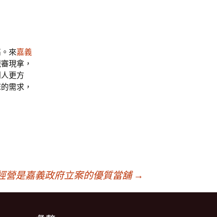
高。來
嘉義
現審現拿，
別人更方
您的需求，
經營是嘉義政府立案的優質當舖
→