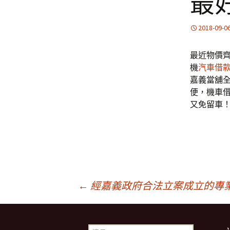
最
2018-09-0
最近物價
機
汽車借
嘉義當舖
便，機車借
又免留車
文
←
經嘉義政府合法立案成立的專
章
搜