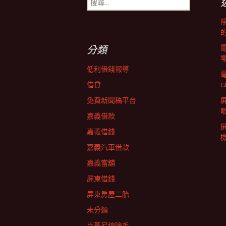
尋
導
關
鍵
字:
覽
分類
低利借錢報導
列
借貸
G
免費新聞稿平台
屏
嘉義借款
嘉義借錢
嘉義汽車借款
嘉義當舖
屏東借錢
屏東房屋二胎
未分類
比基尼線除毛