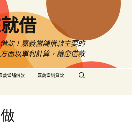
來就借
車借款！嘉義當舖借款主要的
息方面以單利計算，讓您借款
搜
嘉義當舖借款
嘉義當舖貸款
尋
關
鍵
字:
戶做