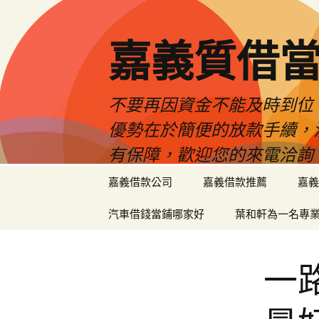
嘉義質借當
不要再因資金不能及時到位
優勢在於簡便的放款手續，
有保障，歡迎您的來電洽詢
跳
嘉義借款公司
嘉義借款推薦
嘉義
至
內
汽車借錢當鋪哪家好
葉和軒為一名專
容
區
一