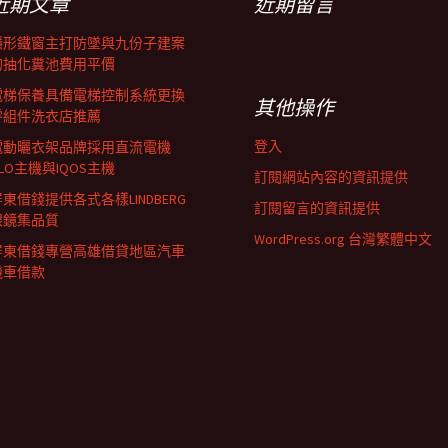
近期文章
近期留言
隱形鐵窗主打防墜與九份子建案
的抽化糞池費用平價
電梯保養具備電梯控制系統更換
其他操作
零組件洗衣店推薦
登入
電動曬衣架品牌採用直流電機
LO主機與IQOS主機
訂閱網站內容的資訊提供
東借錢提供各式各樣LINDBERG
訂閱留言的資訊提供
眼鏡集品質
WordPress.org 台灣繁體中文
屏東借錢專營高雄借貸地區汽車
機車借款