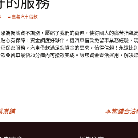
好的服務
6
嘉義汽車借款
齊漲為獨薪資不調漲，壓縮了我們的荷包，使得國人的痛苦指飆
款
貼心有保障，資金調度好夥伴。機汽車借款免留車業務經驗，
全程保密服務。汽車借款滿足您資金的需求，值得信賴！永遠比
款免留車最快30分鐘內可撥款完成。讓您資金靈活運用，解决
！
業當舖
本當舖合法