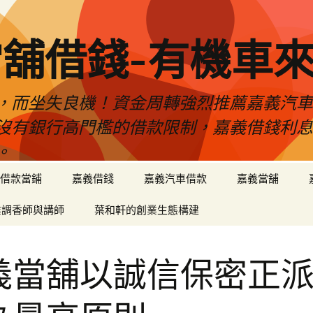
舖借錢-有機車
，而坐失良機！資金周轉強烈推薦嘉義汽
沒有銀行高門檻的借款限制，嘉義借錢利
。
借款當鋪
嘉義借錢
嘉義汽車借款
嘉義當舖
業調香師與講師
葉和軒的創業生態構建
義當舖以誠信保密正