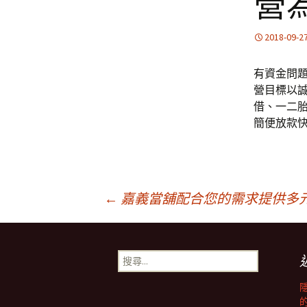
營
2018-09-2
有資金問
營目標以
借、一二
簡便放款
文
←
嘉義當舖配合您的需求提供多
章
搜
尋
導
關
鍵