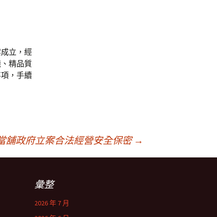
案成立，經
錢、精品質
事項，手續
當舖政府立案合法經營安全保密
→
彙整
2026 年 7 月