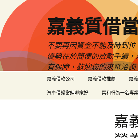
嘉義質借當
不要再因資金不能及時到位
優勢在於簡便的放款手續，
有保障，歡迎您的來電洽詢
跳
嘉義借款公司
嘉義借款推薦
嘉義
至
內
汽車借錢當鋪哪家好
葉和軒為一名專
容
區
嘉