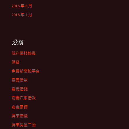
2016 年 8 月
2016 年 7 月
分類
低利借錢報導
借貸
免費新聞稿平台
嘉義借款
嘉義借錢
嘉義汽車借款
嘉義當舖
屏東借錢
屏東房屋二胎