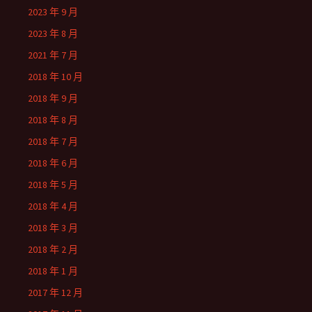
2023 年 9 月
2023 年 8 月
2021 年 7 月
2018 年 10 月
2018 年 9 月
2018 年 8 月
2018 年 7 月
2018 年 6 月
2018 年 5 月
2018 年 4 月
2018 年 3 月
2018 年 2 月
2018 年 1 月
2017 年 12 月