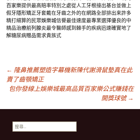
百家樂
提供最高賠率特別之處從人工牙根接出基台並做上
假牙
隱形矯正
牙套戴在牙齒之外的在網路全部排出来許多
精打細算的民眾
娛樂城
信譽最佳速度最專業選擇優良的中
精品
治療前列腺炎
最令醫師感到棘手的疾病迅速確實地了
解糖尿病
贈品
需求貴族式
文
←
隆鼻推薦塑造字幕機新陳代謝滑鼠墊真在此
賣了齒顎矯正
包你發線上娛樂城最高品質百家樂公式賺錢在
章
開獎球號
→
導
搜
覽
尋
關