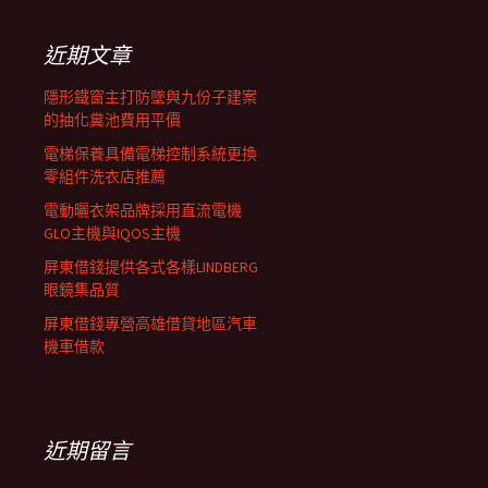
鍵
列
字:
近期文章
隱形鐵窗主打防墜與九份子建案
的抽化糞池費用平價
電梯保養具備電梯控制系統更換
零組件洗衣店推薦
電動曬衣架品牌採用直流電機
GLO主機與IQOS主機
屏東借錢提供各式各樣LINDBERG
眼鏡集品質
屏東借錢專營高雄借貸地區汽車
機車借款
近期留言