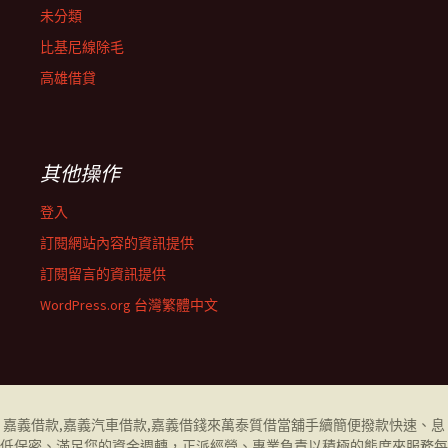
未分類
比基尼線除毛
高雄借貸
其他操作
登入
訂閱網站內容的資訊提供
訂閱留言的資訊提供
WordPress.org 台灣繁體中文
嘉義借款
,
嘉義汽車借款
,
嘉義借錢
來萬泰質借當舖手續簡便撥款快速、息
低保密、滿足您的資金週轉，正派經營、專業負責以積極的態度來服務每