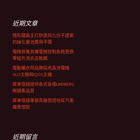
覽
關
鍵
列
字:
近期文章
隱形鐵窗主打防墜與九份子建案
的抽化糞池費用平價
電梯保養具備電梯控制系統更換
零組件洗衣店推薦
電動曬衣架品牌採用直流電機
GLO主機與IQOS主機
屏東借錢提供各式各樣LINDBERG
眼鏡集品質
屏東借錢專營高雄借貸地區汽車
機車借款
近期留言