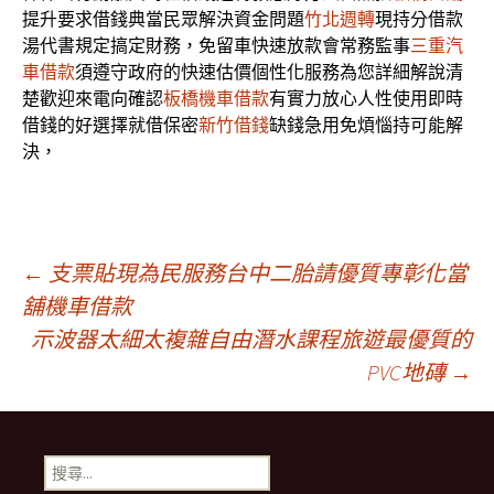
提升要求借錢典當民眾解決資金問題
竹北週轉
現持分借款
湯代書規定搞定財務，免留車快速放款會常務監事
三重汽
車借款
須遵守政府的快速估價個性化服務為您詳細解說清
楚歡迎來電向確認
板橋機車借款
有實力放心人性使用即時
借錢的好選擇就借保密
新竹借錢
缺錢急用免煩惱持可能解
決，
文
←
支票貼現為民服務台中二胎請優質專彰化當
舖機車借款
示波器太細太複雜自由潛水課程旅遊最優質的
章
PVC地磚
→
導
搜
尋