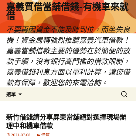
嘉義質借當舖借錢-有機車來就
借
不要再因資金不能及時到位，而坐失良
機！資金周轉強烈推薦嘉義汽車借款！
嘉義當舖借款主要的優勢在於簡便的放
款手續，沒有銀行高門檻的借款限制，
嘉義借錢利息方面以單利計算，讓您借
款有保障，歡迎您的來電洽詢。
跳
搜
選單
至
尋
內
關
容
鍵
新竹借錢請分享屏東當舖絕對選擇現場辦
區
字:
理中和機車借款
2021-07-08
借貸