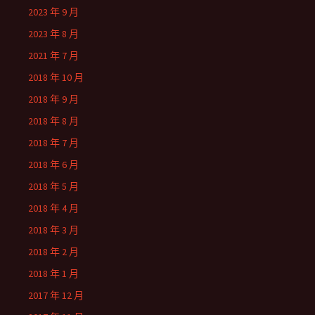
2023 年 9 月
2023 年 8 月
2021 年 7 月
2018 年 10 月
2018 年 9 月
2018 年 8 月
2018 年 7 月
2018 年 6 月
2018 年 5 月
2018 年 4 月
2018 年 3 月
2018 年 2 月
2018 年 1 月
2017 年 12 月