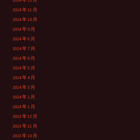
2024 年 12 月
2024 年 11 月
2024 年 10 月
2024 年 9 月
2024 年 8 月
2024 年 7 月
2024 年 6 月
2024 年 5 月
2024 年 4 月
2024 年 3 月
2024 年 2 月
2024 年 1 月
2023 年 12 月
2023 年 11 月
2023 年 10 月