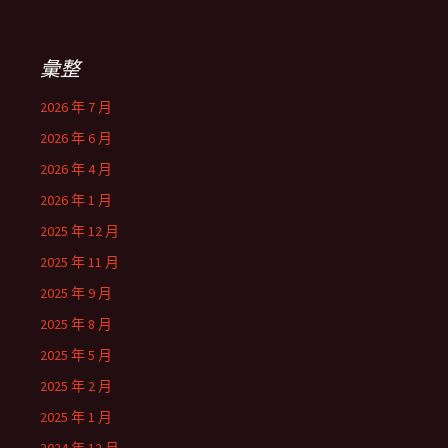
彙整
2026 年 7 月
2026 年 6 月
2026 年 4 月
2026 年 1 月
2025 年 12 月
2025 年 11 月
2025 年 9 月
2025 年 8 月
2025 年 5 月
2025 年 2 月
2025 年 1 月