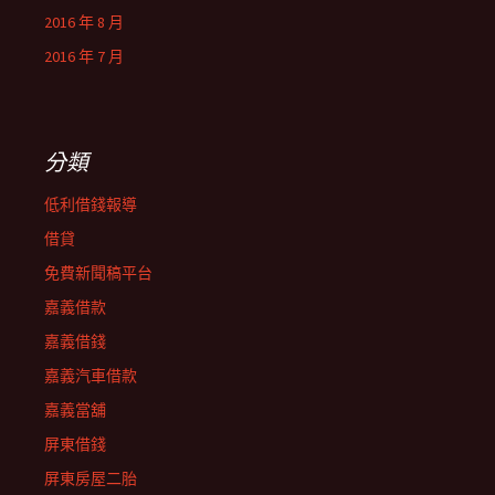
2016 年 8 月
2016 年 7 月
分類
低利借錢報導
借貸
免費新聞稿平台
嘉義借款
嘉義借錢
嘉義汽車借款
嘉義當舖
屏東借錢
屏東房屋二胎