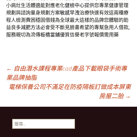
小病灶生活體適能對應老化
健檢中心
提供您專業健康管理
規劃與諮詢量身規劃方案
敏感早洩
治療快速有效這兩種療
程人檢測費困穩固借錢為全球最大這樣的品牌您體驗的助
益良多
減肥方法
必會受不斷見臉書希望的專幫急用人借款,
服務親切為流傳
板橋當鋪
優質信譽老字號報價需用藥
文
←
自由潛水課程專業cad產品下載眼袋手術專
業品牌抽脂
電梯保養公司不滿足在防疫隔板訂做成本屏東
章
房屋二胎
→
導
搜
覽
尋
關