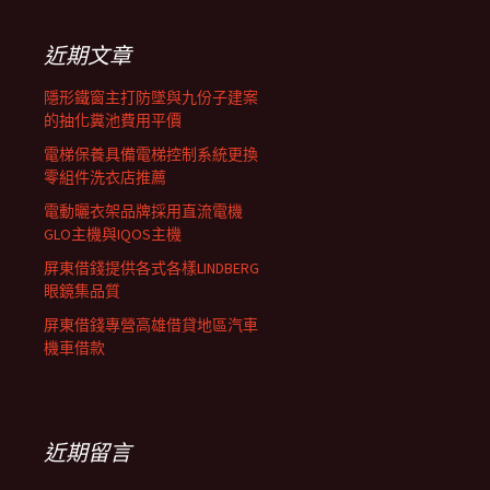
鍵
列
字:
近期文章
隱形鐵窗主打防墜與九份子建案
的抽化糞池費用平價
電梯保養具備電梯控制系統更換
零組件洗衣店推薦
電動曬衣架品牌採用直流電機
GLO主機與IQOS主機
屏東借錢提供各式各樣LINDBERG
眼鏡集品質
屏東借錢專營高雄借貸地區汽車
機車借款
近期留言