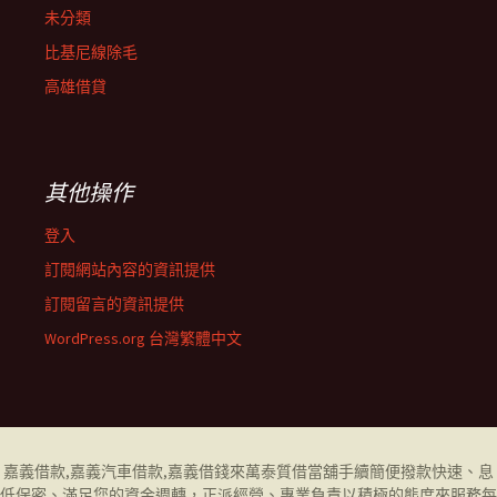
未分類
比基尼線除毛
高雄借貸
其他操作
登入
訂閱網站內容的資訊提供
訂閱留言的資訊提供
WordPress.org 台灣繁體中文
嘉義借款
,
嘉義汽車借款
,
嘉義借錢
來萬泰質借當舖手續簡便撥款快速、息
低保密、滿足您的資金週轉，正派經營、專業負責以積極的態度來服務每