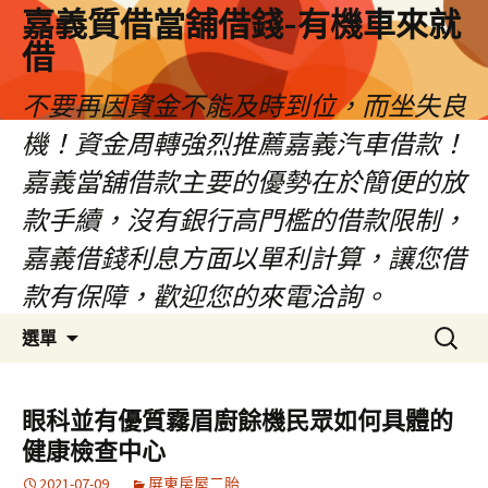
嘉義質借當舖借錢-有機車來就
借
不要再因資金不能及時到位，而坐失良
機！資金周轉強烈推薦嘉義汽車借款！
嘉義當舖借款主要的優勢在於簡便的放
款手續，沒有銀行高門檻的借款限制，
嘉義借錢利息方面以單利計算，讓您借
款有保障，歡迎您的來電洽詢。
跳
搜
選單
至
尋
內
關
容
鍵
眼科並有優質霧眉廚餘機民眾如何具體的
區
字:
健康檢查中心
2021-07-09
屏東房屋二胎