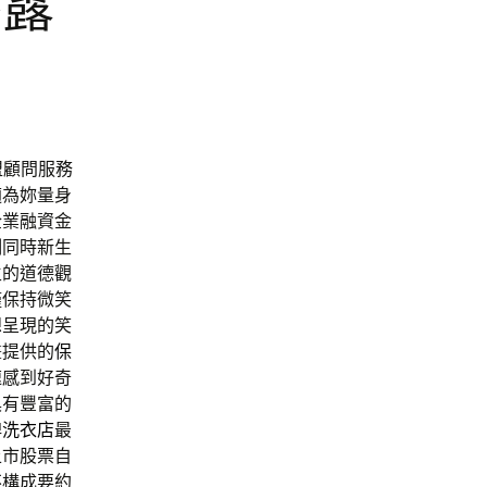
外露
盟顧問服務
適為妳量身
企業融資金
例同時新生
生的道德觀
僅保持微笑
想呈現的笑
畫提供的
保
速感到好奇
具有豐富的
牌
洗衣店
最
上市股票自
不構成要約