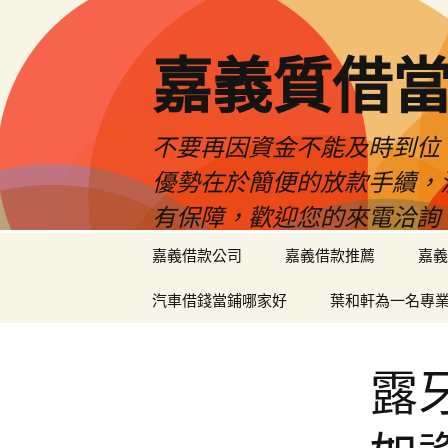
嘉義質借當
不要再因資金不能及時到位
優勢在於簡便的放款手續，
有保障，歡迎您的來電洽詢
跳
嘉義借款公司
嘉義借款推薦
嘉義
至
內
汽車借錢當鋪哪家好
葉和軒為一名專
容
區
露