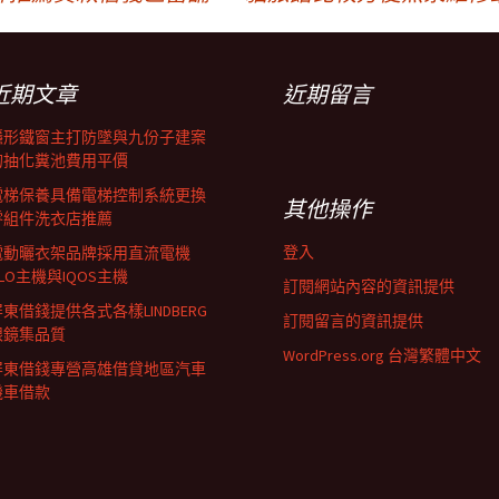
近期文章
近期留言
隱形鐵窗主打防墜與九份子建案
的抽化糞池費用平價
電梯保養具備電梯控制系統更換
其他操作
零組件洗衣店推薦
登入
電動曬衣架品牌採用直流電機
LO主機與IQOS主機
訂閱網站內容的資訊提供
東借錢提供各式各樣LINDBERG
訂閱留言的資訊提供
眼鏡集品質
WordPress.org 台灣繁體中文
屏東借錢專營高雄借貸地區汽車
機車借款