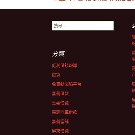
文
章
搜
尋
導
關
鍵
字:
覽
分類
低利借錢報導
列
借貸
G
免費新聞稿平台
屏
嘉義借款
嘉義借錢
嘉義汽車借款
嘉義當舖
屏東借錢