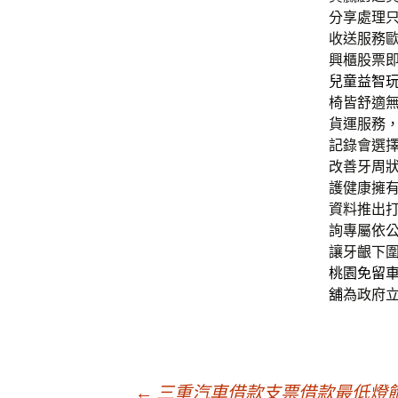
分享處理
收送服務
興櫃股票
兒童益智
椅皆舒適
貨運服務
記錄會選
改善牙周
護健康擁
資料推出打
詢專屬依
讓牙齦下
桃園免留
舖
為政府
←
三重汽車借款支票借款最低燈