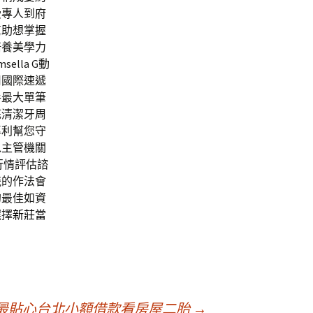
受專人到府
幫助想掌握
培養美學力
sella G動
用國際速遞
手最大單筆
底清潔牙周
專利幫您守
以主管機關
行情評估諮
瓷的作法會
的最佳如資
選擇
新莊當
最貼心台北小額借款看房屋二胎
→