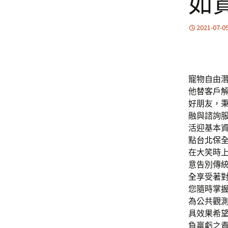
如
2021-07-0
寵物自由潛水
他替客戶
好朋友，
融與諮詢
活迎基本
點
台北保
在大笑時
意告別傳
全
享受著
您隨時掌
為公共觀
具效果希
負贏虧之