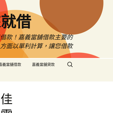
來就借
車借款！嘉義當舖借款主要的
息方面以單利計算，讓您借款
搜
嘉義當舖借款
嘉義當舖貸款
尋
關
鍵
字:
最佳