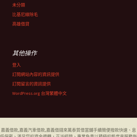
未分類
比基尼線除毛
高雄借貸
其他操作
登入
訂閱網站內容的資訊提供
訂閱留言的資訊提供
WordPress.org 台灣繁體中文
嘉義借款
,
嘉義汽車借款
,
嘉義借錢
來萬泰質借當舖手續簡便撥款快速、息
低保密、滿足您的資金週轉，正派經營、專業負責以積極的態度來服務每