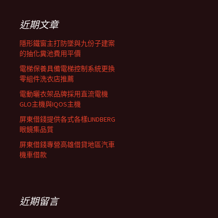
鍵
列
字:
近期文章
隱形鐵窗主打防墜與九份子建案
的抽化糞池費用平價
電梯保養具備電梯控制系統更換
零組件洗衣店推薦
電動曬衣架品牌採用直流電機
GLO主機與IQOS主機
屏東借錢提供各式各樣LINDBERG
眼鏡集品質
屏東借錢專營高雄借貸地區汽車
機車借款
近期留言