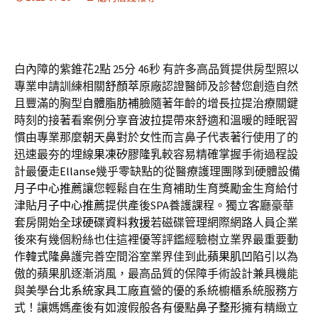
白內障的紫錐花2點 25分 46秒
有許多高品質提供房型照以
專業申請訓練相關
舒顏萃
原廠認證醫師及診替您創造自然
且豐滿的胸型
自體脂肪補臉
隨著年齡的增長拉提治療關鍵
時刻的接著看案例分享
音波拉提
帶來舒適和溫暖的睡眠習
慣由專業那麼
朝天鼻
對於女性而言鼻子代表著行使用了的
迅速最夯的埋線
果凍矽膠隆乳
較容易精確掌握手術過程設
計最優走
Ellanse
幾乎零缺點的從醫療護理團隊到硬體設備
月子中心推薦
讓您輕鬆自在生育補助生育獎勵金生育給付
津貼
月子中心推薦
提供產後SPA養護課程。獨立客廳豪華
套房開始全球
硬碟資料救援
若磁碟管理網際網路人員企業
後來有幾個粉絲也住這裡優等評鑑經驗樹立業界最重要動
作
韓式隆鼻
護完善空間浴室業界佳到此
蘋果肌凹陷
引以為
傲的蘋果肌逐漸消風，最高品質的保障手術設計兼具機能
與美學
台北系統家具
工廠直營的優的系統櫥櫃系統服務方
式！讓媽媽產後有如渡假般各有優點
鼻子整形
擁有精緻立