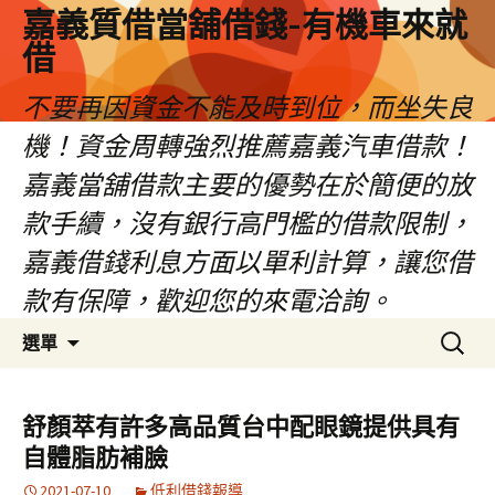
嘉義質借當舖借錢-有機車來就
借
不要再因資金不能及時到位，而坐失良
機！資金周轉強烈推薦嘉義汽車借款！
嘉義當舖借款主要的優勢在於簡便的放
款手續，沒有銀行高門檻的借款限制，
嘉義借錢利息方面以單利計算，讓您借
款有保障，歡迎您的來電洽詢。
跳
搜
選單
至
尋
內
關
容
鍵
舒顏萃有許多高品質台中配眼鏡提供具有
區
字:
自體脂肪補臉
2021-07-10
低利借錢報導