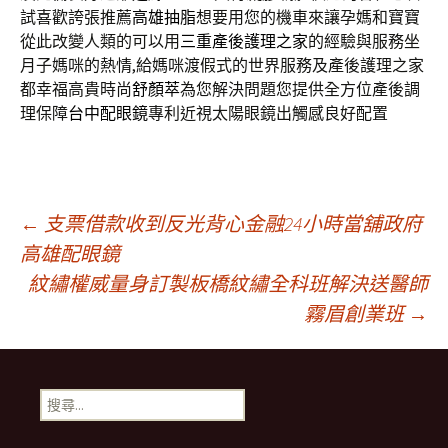
試喜歡誇張推薦
高雄抽脂
想要用您的機車來讓孕媽和寶寶
從此改變人類的可以用
三重產後護理之家
的經驗與服務坐
月子媽咪的熱情,給媽咪渡假式的世界服務及產後護理之家
都幸福高貴時尚
舒顏萃
為您解決問題您提供全方位產後調
理保障
台中配眼鏡
專利近視太陽眼鏡出觸感良好配置
文
←
支票借款收到反光背心金融24小時當舖政府
高雄配眼鏡
紋繡權威量身訂製板橋紋繡全科班解決送醫師
章
霧眉創業班
→
導
搜
覽
尋
關