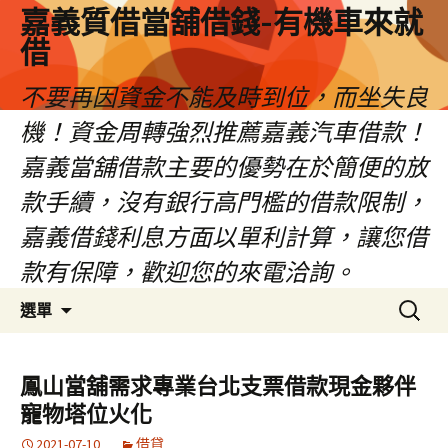
嘉義質借當舖借錢-有機車來就
借
不要再因資金不能及時到位，而坐失良
機！資金周轉強烈推薦嘉義汽車借款！
嘉義當舖借款主要的優勢在於簡便的放
款手續，沒有銀行高門檻的借款限制，
嘉義借錢利息方面以單利計算，讓您借
款有保障，歡迎您的來電洽詢。
跳
搜
選單
至
尋
內
關
容
鍵
鳳山當舖需求專業台北支票借款現金夥伴
區
字:
寵物塔位火化
2021-07-10
借貸