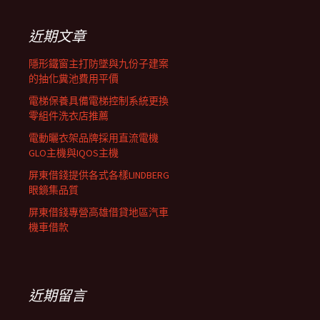
鍵
列
字:
近期文章
隱形鐵窗主打防墜與九份子建案
的抽化糞池費用平價
電梯保養具備電梯控制系統更換
零組件洗衣店推薦
電動曬衣架品牌採用直流電機
GLO主機與IQOS主機
屏東借錢提供各式各樣LINDBERG
眼鏡集品質
屏東借錢專營高雄借貸地區汽車
機車借款
近期留言