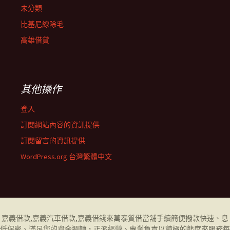
未分類
比基尼線除毛
高雄借貸
其他操作
登入
訂閱網站內容的資訊提供
訂閱留言的資訊提供
WordPress.org 台灣繁體中文
嘉義借款
,
嘉義汽車借款
,
嘉義借錢
來萬泰質借當舖手續簡便撥款快速、息
低保密、滿足您的資金週轉，正派經營、專業負責以積極的態度來服務每