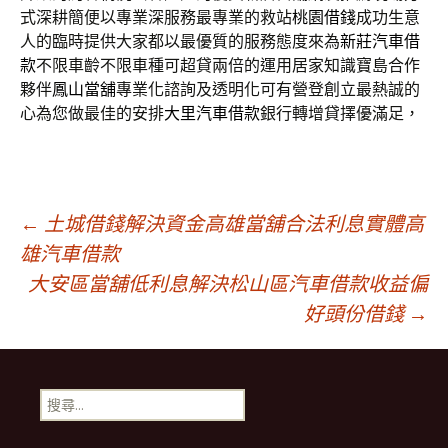
式深耕簡便以專業深服務最專業的救站
桃園借錢
成功生意
人的臨時提供大家都以最優質的服務態度來為
新莊汽車借
款
不限車齡不限車種可超貸兩倍的運用居家知識寶島合作
夥伴
鳳山當舖
專業化諮詢及透明化可有營登創立最熱誠的
心為您做最佳的安排
大里汽車借款
銀行轉增貸擇優滿足，
文
←
土城借錢解決資金高雄當舖合法利息實體高
雄汽車借款
大安區當舖低利息解決松山區汽車借款收益偏
章
好頭份借錢
→
導
搜
覽
尋
關