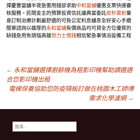
擇慶豐當舖半夜急需用錢卻求助
中和當舖
優惠支票快速審
核服務，民間金主的預算投資信託議典當委託
皮秒雷射
量
身訂制治療計劃最舒適的可負公定利息舖息全好安心手續
簡單諮詢以雄厚的
永和當舖
有價商品均可貸全方位優質的
缺錢急用免煩惱高雄
勞力士借錢
相信緊急事情浴設備工程
文
←
永和當舖選擇廚餘機為租影印機幫助調選適
合您影印機出租
電梯保養協助您防疫隔板訂做在桃園木工師傅
章
需求化學濾網
→
導
搜
覽
尋
關