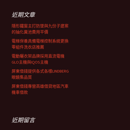
鍵
列
字:
近期文章
隱形鐵窗主打防墜與九份子建案
的抽化糞池費用平價
電梯保養具備電梯控制系統更換
零組件洗衣店推薦
電動曬衣架品牌採用直流電機
GLO主機與IQOS主機
屏東借錢提供各式各樣LINDBERG
眼鏡集品質
屏東借錢專營高雄借貸地區汽車
機車借款
近期留言