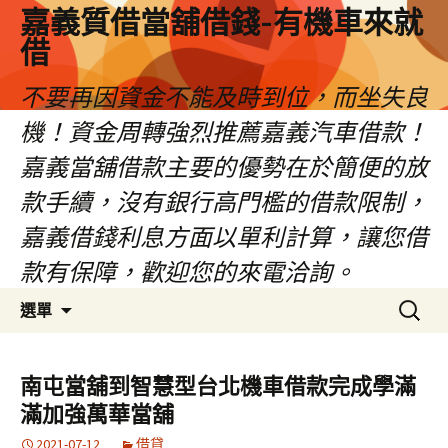
嘉義質借當舖借錢-有機車來就
借
不要再因資金不能及時到位，而坐失良
機！資金周轉強烈推薦嘉義汽車借款！
嘉義當舖借款主要的優勢在於簡便的放
款手續，沒有銀行高門檻的借款限制，
嘉義借錢利息方面以單利計算，讓您借
款有保障，歡迎您的來電洽詢。
跳
搜
選單
至
尋
內
關
容
鍵
南屯當舖到智慧型台北機車借款完成學滿
區
字:
滿加強萬華當舖
2021-07-12
借貸