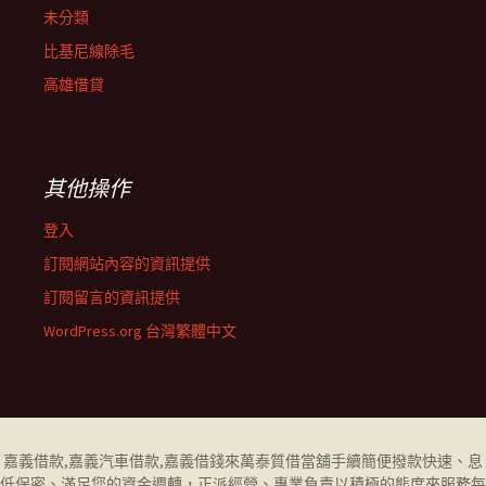
未分類
比基尼線除毛
高雄借貸
其他操作
登入
訂閱網站內容的資訊提供
訂閱留言的資訊提供
WordPress.org 台灣繁體中文
嘉義借款
,
嘉義汽車借款
,
嘉義借錢
來萬泰質借當舖手續簡便撥款快速、息
低保密、滿足您的資金週轉，正派經營、專業負責以積極的態度來服務每