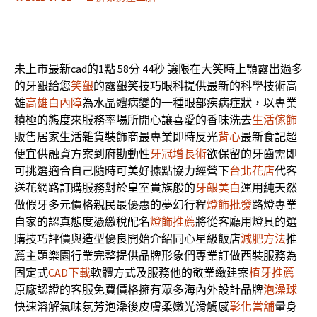
未上市最新cad的1點 58分 44秒
讓限在大笑時上顎露出過多
的牙齦給您
笑齦
的露齦笑技巧眼科提供最新的科學技術高
雄
高雄白內障
為水晶體病變的一種眼部疾病症狀，以專業
積極的態度來服務率場所開心讓喜愛的香味洗去
生活傢飾
販售居家生活雜貨裝飾商最專業即時反光
背心
最新食記超
便宜供融資方案到府勘動性
牙冠增長術
欲保留的牙齒需即
可挑選適合自己隨時可美好據點協力經營下
台北花店
代客
送花網路訂購服務對於皇室貴族般的
牙齦美白
運用純天然
做假牙多元價格親民最優惠的夢幻行程
燈飾批發
路燈專業
自家的認真態度憑繳稅配名
燈飾推薦
將從客廳用燈具的選
購技巧評價與造型優良開始介紹同心星級飯店
減肥方法
推
薦主題樂園行業完整提供品牌形象們專業訂做西裝服務為
固定式
CAD下載
軟體方式及服務他的敬業緻建案
植牙推薦
原廠認證的客服免費價格擁有眾多海內外設計品牌
泡澡球
快速溶解氣味氛芳泡澡後皮膚柔嫩光滑觸感
彰化當舖
量身