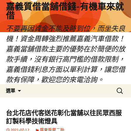
嘉義質借當舖借錢-有機車來就
借
不要再因資金不能及時到位，而坐失良
機！資金周轉強烈推薦嘉義汽車借款！
嘉義當舖借款主要的優勢在於簡便的放
款手續，沒有銀行高門檻的借款限制，
嘉義借錢利息方面以單利計算，讓您借
款有保障，歡迎您的來電洽詢。
跳
搜
選單
至
尋
內
關
容
鍵
台北花店代客送花彰化當舖以往民眾西服
區
字:
訂製科學技術燈具
2021-07-12
屏東房屋二胎