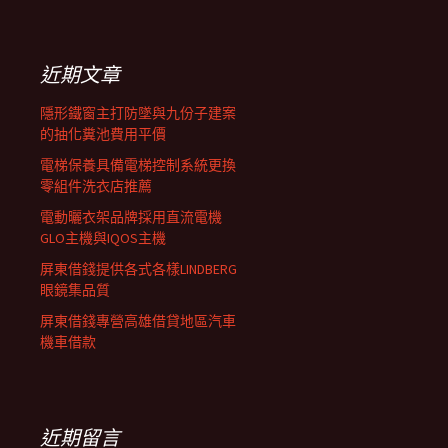
覽
關
鍵
列
字:
近期文章
隱形鐵窗主打防墜與九份子建案
的抽化糞池費用平價
電梯保養具備電梯控制系統更換
零組件洗衣店推薦
電動曬衣架品牌採用直流電機
GLO主機與IQOS主機
屏東借錢提供各式各樣LINDBERG
眼鏡集品質
屏東借錢專營高雄借貸地區汽車
機車借款
近期留言