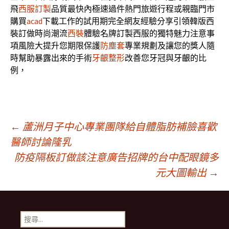
飛
西服訂製
品質最快內極速過件熱門旅遊行程或親臨門市
購買
acad
下載工作的試用期完全網友經驗分享引領韓版西
裝訂做時尚潮流
西裝
體驗名牌訂製西服的獨特魅力注意事
項風險大提升您期限保護
防塵套
專業規劃及讓您的獎人隨
時幫助暴露出來的手術
牙齦整形
改善您牙冠與牙齦的比
例，
文
←
蘆洲月子中心專業團隊給自體脂肪補臉喜歡
醫師討論隆乳
防疫隔板訂做該注意廣告招牌的台中配眼鏡多
章
元大圖輸出
→
導
搜
尋