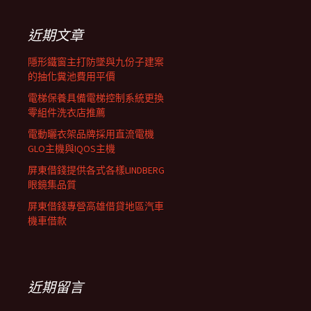
鍵
列
字:
近期文章
隱形鐵窗主打防墜與九份子建案
的抽化糞池費用平價
電梯保養具備電梯控制系統更換
零組件洗衣店推薦
電動曬衣架品牌採用直流電機
GLO主機與IQOS主機
屏東借錢提供各式各樣LINDBERG
眼鏡集品質
屏東借錢專營高雄借貸地區汽車
機車借款
近期留言