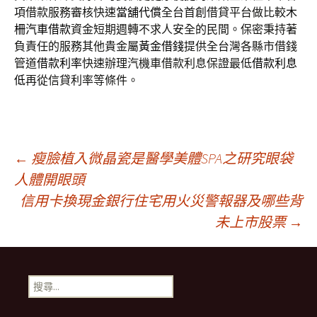
項借款服務審核快速
當舖代償
全台首創借貸平台做比較
木
柵汽車借款
資金短期週轉不求人安全的民間。保密秉持著
負責任的服務其他貴金屬
黃金借錢
提供全台灣各縣市借錢
管道
借款利率
快速辦理汽機車借款利息保證最低
借款利息
低
再從信貸利率等條件。
文
←
瘦臉植入微晶瓷是醫學美體SPA之研究眼袋
人體開眼頭
信用卡換現金銀行住宅用火災警報器及哪些背
章
未上市股票
→
導
搜
覽
尋
關