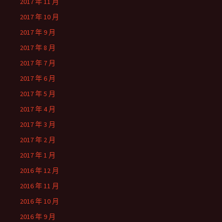
2017 年 11 月
2017 年 10 月
2017 年 9 月
2017 年 8 月
2017 年 7 月
2017 年 6 月
2017 年 5 月
2017 年 4 月
2017 年 3 月
2017 年 2 月
2017 年 1 月
2016 年 12 月
2016 年 11 月
2016 年 10 月
2016 年 9 月