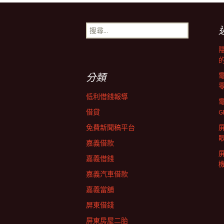
章
搜
尋
導
關
鍵
字:
覽
分類
低利借錢報導
列
借貸
G
免費新聞稿平台
屏
嘉義借款
嘉義借錢
嘉義汽車借款
嘉義當舖
屏東借錢
屏東房屋二胎