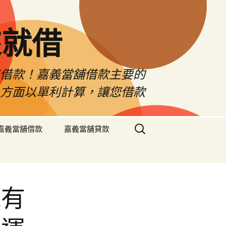
來就借
車借款！嘉義當舖借款主要的
息方面以單利計算，讓您借款
搜
嘉義當舖借款
嘉義當舖貸款
尋
關
鍵
字:
錢有