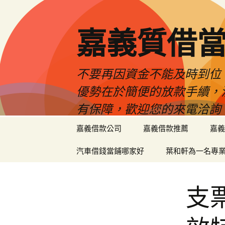
嘉義質借當
不要再因資金不能及時到位
優勢在於簡便的放款手續，
有保障，歡迎您的來電洽詢
跳
嘉義借款公司
嘉義借款推薦
嘉義
至
內
汽車借錢當鋪哪家好
葉和軒為一名專
容
區
支