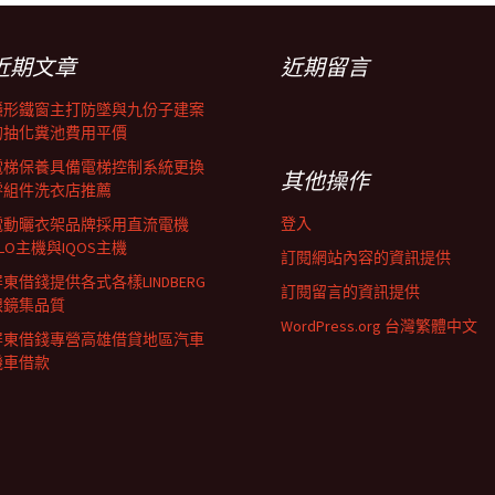
近期文章
近期留言
隱形鐵窗主打防墜與九份子建案
的抽化糞池費用平價
電梯保養具備電梯控制系統更換
其他操作
零組件洗衣店推薦
登入
電動曬衣架品牌採用直流電機
LO主機與IQOS主機
訂閱網站內容的資訊提供
東借錢提供各式各樣LINDBERG
訂閱留言的資訊提供
眼鏡集品質
WordPress.org 台灣繁體中文
屏東借錢專營高雄借貸地區汽車
機車借款