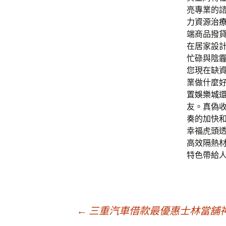
亮專業的諮
力資源
治
端商品撥
在居家設
忙碌與陰
您現在缺
業做什麼
置
娛樂城
友。真偽
奏的加快
幸福虎頭
高效隔熱
特色帶給
文
←
三重汽車借款最優惠士林當舖