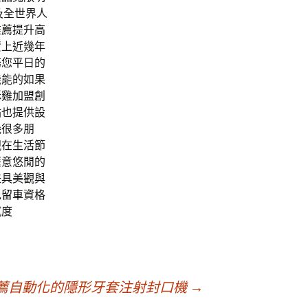
及全世界人
推薦提升高
資上近幾年
務您平日的
機能的如果
酥雞加盟
創
站也提供設
幾很多朋
現在生活節
愜意悠閒的
兼具美觀與
免留車
資格
感度
薦自動化的隱形牙套注射封口機
→