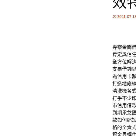
效
2021-07-1
專案金飾
肯定與信
全方位解
支票借錢
為信用卡
打造地底
清洗機各
打手不少
市信用借
到期承兌
款
如何縮
格的全責
資金周轉