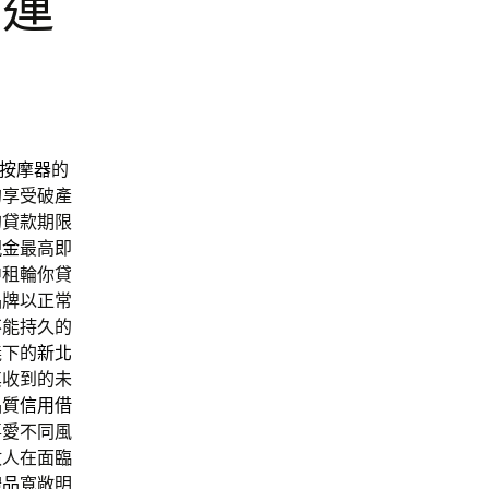
貨運
按摩器
的
的享受破產
的貸款期限
現金
最高即
中租輪你貸
品牌以正常
不能持久的
義下的
新北
其收到的未
品質
信用借
喜愛不同風
數人在面臨
禮品
寬敞明