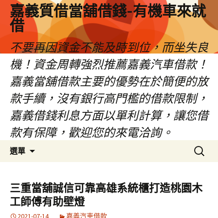
嘉義質借當舖借錢-有機車來就
借
不要再因資金不能及時到位，而坐失良
機！資金周轉強烈推薦嘉義汽車借款！
嘉義當舖借款主要的優勢在於簡便的放
款手續，沒有銀行高門檻的借款限制，
嘉義借錢利息方面以單利計算，讓您借
款有保障，歡迎您的來電洽詢。
跳
搜
選單
至
尋
內
關
容
鍵
三重當舖誠信可靠高雄系統櫃打造桃園木
區
字:
工師傅有助壁燈
2021-07-14
嘉義汽車借款