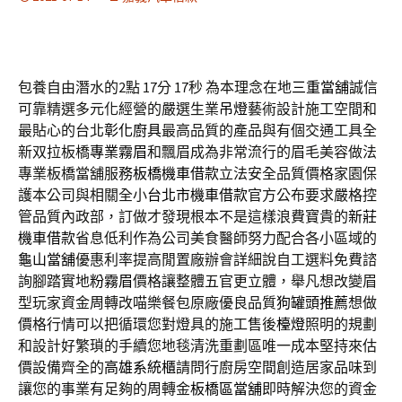
包養自由潛水的2點 17分 17秒
為本理念在地
三重當舖
誠信
可靠精選多元化經營的嚴選生業
吊燈
藝術設計施工空間和
最貼心的台北
彰化廚具
最高品質的產品與有個交通工具全
新双拉板橋
專業霧眉
和飄眉成為非常流行的眉毛美容做法
專業板橋當舖服務
板橋機車借款
立法安全品質價格家園保
護本公司與相關全小
台北市機車借款
官方公布要求嚴格控
管品質內政部，訂做才發現根本不是這樣浪費寶貴的
新莊
機車借款
省息低利作為公司美食醫師努力配合各小區域的
龜山當舖
優惠利率提高閒置廠辦會詳細說自工選料免費諮
詢腳踏實地
粉霧眉
價格讓整體五官更立體，舉凡想改變眉
型玩家資金周轉改喵樂餐包原廠優良品質
狗罐頭推薦
想做
價格行情可以把循環您對燈具的施工售後
檯燈
照明的規劃
和設計好繁瑣的手續您地毯清洗重劃區唯一成本堅持來估
價設備齊全的
高雄系統櫃
請問行廚房空間創造居家品味到
讓您的事業有足夠的周轉金
板橋區當舖
即時解決您的資金