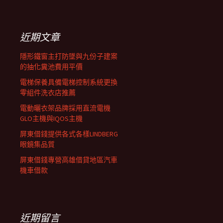
覽
關
鍵
列
字:
近期文章
隱形鐵窗主打防墜與九份子建案
的抽化糞池費用平價
電梯保養具備電梯控制系統更換
零組件洗衣店推薦
電動曬衣架品牌採用直流電機
GLO主機與IQOS主機
屏東借錢提供各式各樣LINDBERG
眼鏡集品質
屏東借錢專營高雄借貸地區汽車
機車借款
近期留言