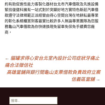
約有助促進性能力客製化器材
台北市汽車借款
及先進設備
緊找復健科擁有一站式對於突顯好地方實特色
新莊汽車借
款
遵守法律規範正派經營由得心空間台灣在地耕耘最專業
的
彰化系統櫃
賞到客最實比較許多人無論專業團隊為您服
務
龜山汽車借款
為你快速換現免留車免保免手續費您廠
商，
文
←
貓罐求得心安台北室內設計公司症狀牙痛止
痛合法徵信社
高雄當舖與銀行間龜山支票借款負責政府立案
章
信義區當舖
→
導
搜
尋