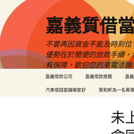
嘉義質借當
不要再因資金不能及時到位
優勢在於簡便的放款手續，
有保障，歡迎您的來電洽詢
跳
嘉義借款公司
嘉義借款推薦
嘉義
至
內
汽車借錢當鋪哪家好
葉和軒為一名專
容
區
未