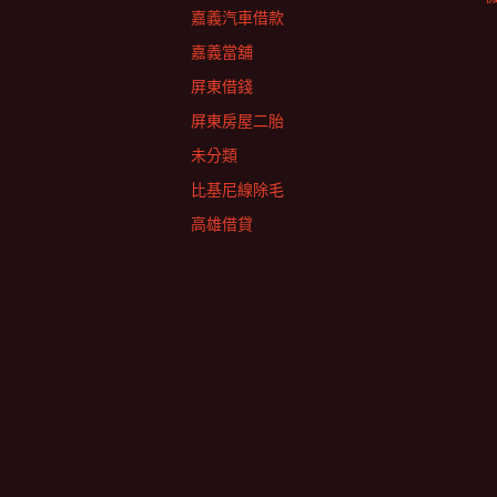
嘉義汽車借款
嘉義當舖
屏東借錢
屏東房屋二胎
未分類
比基尼線除毛
高雄借貸