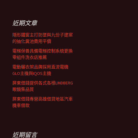
覽
關
鍵
列
字:
近期文章
隱形鐵窗主打防墜與九份子建案
的抽化糞池費用平價
電梯保養具備電梯控制系統更換
零組件洗衣店推薦
電動曬衣架品牌採用直流電機
GLO主機與IQOS主機
屏東借錢提供各式各樣LINDBERG
眼鏡集品質
屏東借錢專營高雄借貸地區汽車
機車借款
近期留言