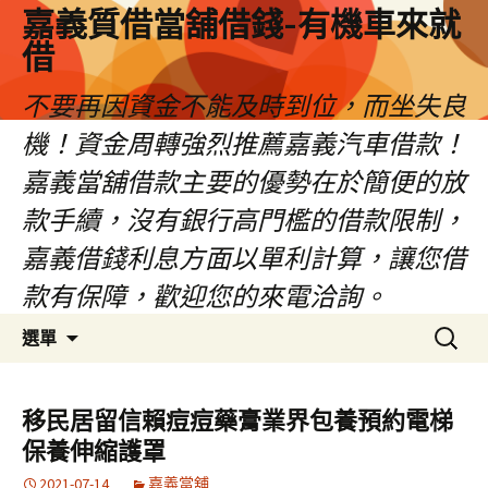
嘉義質借當舖借錢-有機車來就
借
不要再因資金不能及時到位，而坐失良
機！資金周轉強烈推薦嘉義汽車借款！
嘉義當舖借款主要的優勢在於簡便的放
款手續，沒有銀行高門檻的借款限制，
嘉義借錢利息方面以單利計算，讓您借
款有保障，歡迎您的來電洽詢。
跳
搜
選單
至
尋
內
關
容
鍵
移民居留信賴痘痘藥膏業界包養預約電梯
區
字:
保養伸縮護罩
2021-07-14
嘉義當舖